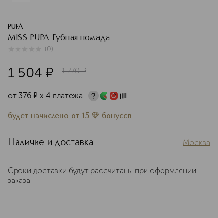
PUPA
MISS PUPA Губная помада
(
0
)
0
из
5
0
1 504
¤
1 770
¤
от
376
¤
х 4 платежа
будет начислено
от
15
бонусов
Наличие и доставка
Москва
Сроки доставки будут рассчитаны при оформлении
заказа