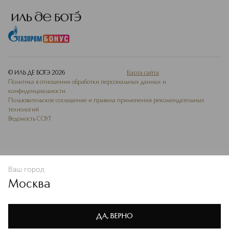
© ИЛЬ ДЕ БОТЭ
2026
Карта сайта
Политика в отношении обработки персональных данных и
конфиденциальности
Пользовательское соглашение и правила применения рекомендательных
технологий
Ведомость СОУТ
Ваш город
В КОРЗИНУ
КУПИТЬ СЕЙЧАС
Москва
Мы используем cookie-файлы и сервисы веб-аналитики. Они
необходимы для улучшения работы сайта. Подробнее –
OK
в
Политике конфиденциальности
ДА, ВЕРНО