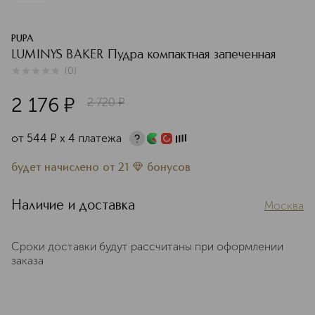
PUPA
LUMINYS BAKER Пудра компактная запеченная
(
0
)
0
из
5
0
2 176
¤
2 720
¤
от
544
¤
х 4 платежа
будет начислено
от
21
бонусов
Наличие и доставка
Москва
Сроки доставки будут рассчитаны при оформлении
заказа