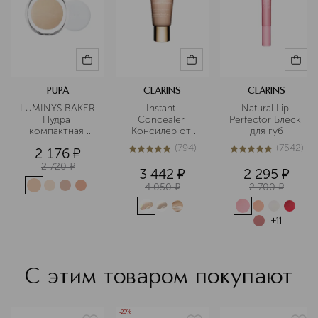
PUPA
CLARINS
CLARINS
LUMINYS BAKER 
Instant 
Natural Lip 
Пудра 
Concealer 
Perfector Блеск 
компактная 
Консилер от 
для губ
запеченная
темных кругов 
(
794
)
(
7542
)
2 176
¤
моментального 
5
из
5
794
5
из
5
7542
действия SPF15
2 720
¤
3 442
¤
2 295
¤
4 050
¤
2 700
¤
+
11
С этим товаром покупают
-20%