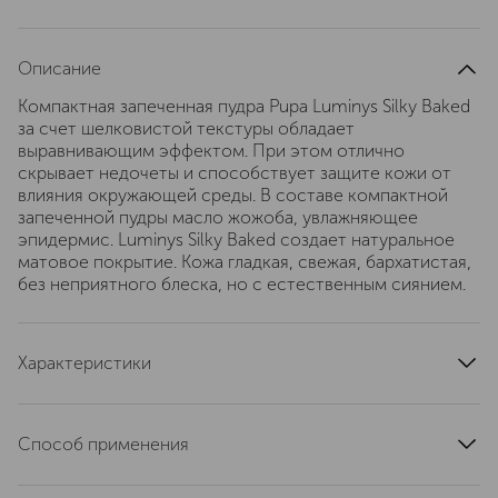
Описание
Компактная запеченная пудра Pupa Luminys Silky Baked
за счет шелковистой текстуры обладает
выравнивающим эффектом. При этом отлично
скрывает недочеты и способствует защите кожи от
влияния окружающей среды. В составе компактной
запеченной пудры масло жожоба, увлажняющее
эпидермис. Luminys Silky Baked создает натуральное
матовое покрытие. Кожа гладкая, свежая, бархатистая,
без неприятного блеска, но с естественным сиянием.
Характеристики
область применения
лицо
страна производства
Италия
Способ применения
тип продукта
пудра
При помощи входящего в комплект аппликатора
текстура
компактная