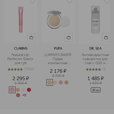
CLARINS
PUPA
DR. SEA
Natural Lip 
LUMINYS BAKER 
Антивозрастная 
Perfector Блеск 
Пудра 
сыворотка для 
для губ
компактная 
глаз с Q10 и 
запеченная
витамином С
(
7542
)
(
1
)
2 176
¤
5
из
5
7542
5
из
5
1
2 720
¤
2 295
¤
1 485
¤
2 700
¤
1 650
¤
30 мл
+
11
<p class="MsoNormal"><span style="font-size: 12.0pt; lin