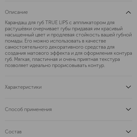
Описание
Карандаш для губ TRUE LIPS с аппликатором для
растушёвки очерчивает губы придавая им красивый
насыщенный цвет и продлевая стойкость вашей губной
помады. Его можно использовать в качестве
самостоятельного декоративного средства для
создания матового эффекта и для оформления контура
губ. Мягкая, пластичная и очень приятная текстура
позволяет идеально прорисовывать контур.
Характеристики
область применения
губы
страна производства
Германия
Способ применения
тип продукта
карандаш
Нанесите контурный карандаш для губ, начиная от
текстура
кремовая
центра верхней губы, обводя контур непрерывной
артикул
Состав
220047A033
тонкой линией. Повторите то же самое на нижней