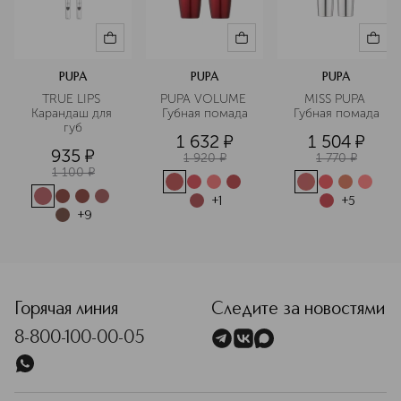
PUPA
PUPA
PUPA
TRUE LIPS 
PUPA VOLUME 
MISS PUPA 
Карандаш для 
Губная помада
Губная помада
губ
1 632
¤
1 504
¤
935
¤
1 920
¤
1 770
¤
1 100
¤
+
1
+
5
+
9
<p class="MsoNormal"><span style="font-size: 12.0pt; line
Горячая линия
Следите за новостями
8-800-100-00-05