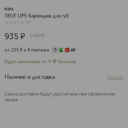
PUPA
TRUE LIPS Карандаш для губ
(
0
)
0
из
5
0
935
¤
1 100
¤
от
233
¤
х 4 платежа
будет начислено
от
9
бонусов
Наличие и доставка
Москва
Сроки доставки будут рассчитаны при оформлении
заказа