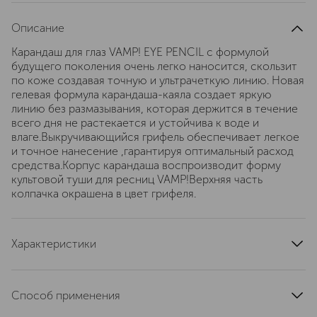
Описание
Карандаш для глаз VAMP! EYE PENCIL с формулой
будущего поколения очень легко наносится, скользит
по коже создавая точную и ультрачеткую линию. Новая
гелевая формула карандаша-каяла создает яркую
линию без размазывания, которая держится в течение
всего дня не растекается и устойчива к воде и
влаге.Выкручивающийся грифель обеспечивает легкое
и точное нанесение ,гарантируя оптимальный расход
средства.Корпус карандаша воспроизводит форму
культовой туши для ресниц VAMP!Верхняя часть
колпачка окрашена в цвет грифеля.
Характеристики
страна производства
Германия
тип продукта
карандаш
Способ применения
текстура
кремовая