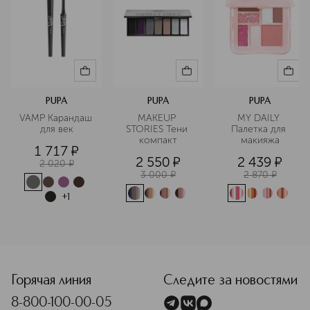
LAKE), CI 19140 (YELLOW 5 LAKE)]. Содержит кармин в
качестве цветовой добавки.
PUPA
PUPA
PUPA
VAMP Карандаш 
MAKEUP 
MY DAILY 
для век
STORIES Тени 
Палетка для 
компакт
макияжа
1 717
¤
2 550
¤
2 439
¤
2 020
¤
3 000
¤
2 870
¤
+
1
<p class="MsoNormal"><span style="font-size: 12.0pt; line
Горячая линия
Следите за новостями
8-800-100-00-05