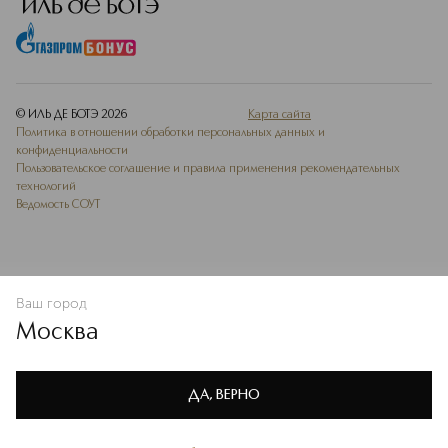
© ИЛЬ ДЕ БОТЭ
2026
Карта сайта
Политика в отношении обработки персональных данных и
конфиденциальности
Пользовательское соглашение и правила применения рекомендательных
технологий
Ведомость СОУТ
Ваш город
В КОРЗИНУ
КУПИТЬ СЕЙЧАС
Москва
Мы используем cookie-файлы и сервисы веб-аналитики. Они
необходимы для улучшения работы сайта. Подробнее –
OK
в
Политике конфиденциальности
ДА, ВЕРНО