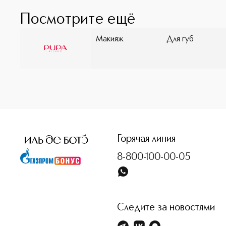
Посмотрите ещё
Макияж
Для губ
<p class="MsoNormal"><span style="font-size: 12.0pt; lin
Горячая линия
8-800-100-00-05
Следите за новостями