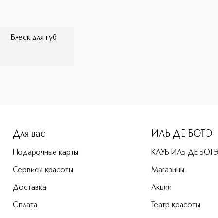
Блеск для губ
e-height: 107%; color: #00b0f0;">VAMP MARKER DUO Маркер и
Для вас
ИЛЬ ДЕ БОТЭ
Подарочные карты
КЛУБ ИЛЬ ДЕ БОТ
Сервисы красоты
Магазины
Доставка
Акции
Оплата
Театр красоты