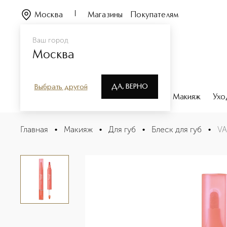
Москва
Магазины
Покупателям
Ваш город
Москва
ДА, ВЕРНО
Выбрать другой
Каталог
Бренды
Парфюмерия
Макияж
Ухо
VAMP MARKER DUO Маркер и блеск для губ
Главная
•
Макияж
•
Для губ
•
Блеск для губ
•
VA
Описание
Характеристики