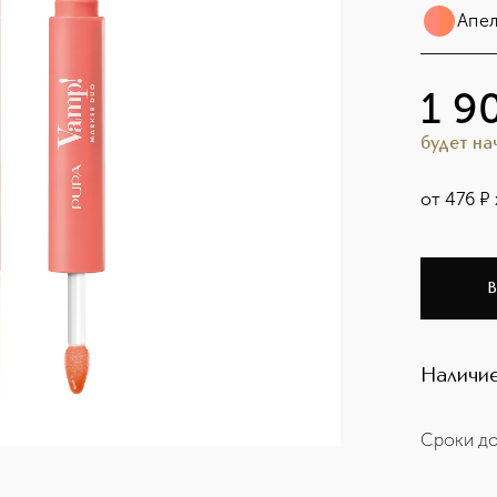
Апел
1 9
будет н
от
476
¤
В
Наличие
Сроки до