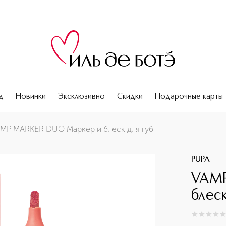
д
Новинки
Эксклюзивно
Скидки
Подарочные карты
MP MARKER DUO Маркер и блеск для губ
PUPA
VAMP
блеск
0
из
5
0