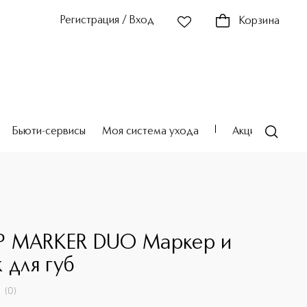
Регистрация / Вход
Корзина
Бьюти-сервисы
Моя система ухода
Акции
Театр
 MARKER DUO Маркер и
 для губ
(
0
)