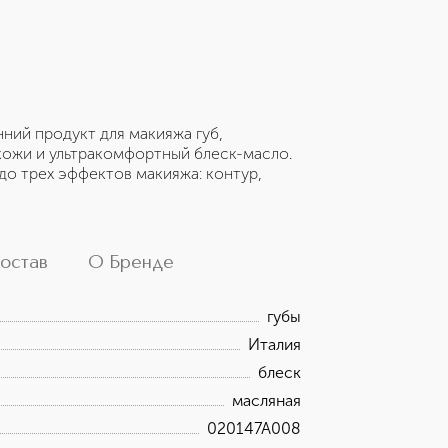
ий продукт для макияжа губ,
кожи и ультракомфортный блеск-масло.
до трех эффектов макияжа: контур,
остав
О Бренде
губы
Италия
блеск
масляная
020147A008