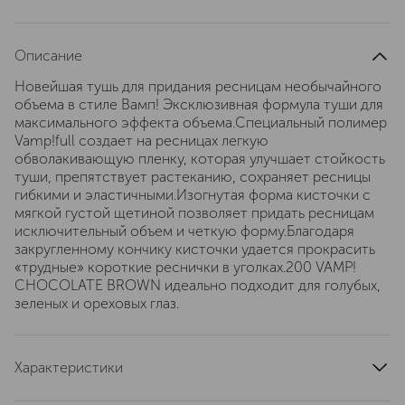
Описание
Новейшая тушь для придания ресницам необычайного
объема в стиле Вамп! Эксклюзивная формула туши для
максимального эффекта объема.Специальный полимер
Vamp!full создает на ресницах легкую
обволакивающую пленку, которая улучшает стойкость
туши, препятствует растеканию, сохраняет ресницы
гибкими и эластичными.Изогнутая форма кисточки с
мягкой густой щетиной позволяет придать ресницам
исключительный объем и четкую форму.Благодаря
закругленному кончику кисточки удается прокрасить
«трудные» короткие реснички в уголках.200 VAMP!
CHOCOLATE BROWN идеально подходит для голубых,
зеленых и ореховых глаз.
Характеристики
область применения
ресницы