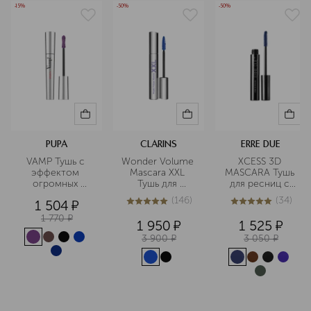
-15%
-50%
-50%
PUPA
CLARINS
ERRE DUE
VAMP Тушь с 
Wonder Volume 
XCESS 3D 
эффектом 
Mascara XXL 
MASCARA Тушь 
огромных 
Тушь для 
для ресниц с 
ресниц
максимального 
3D-эффектом
(
146
)
(
34
)
1 504
¤
объема ресниц
4.9
из
5
146
4.9
из
5
34
1 770
¤
1 950
¤
1 525
¤
3 900
¤
3 050
¤