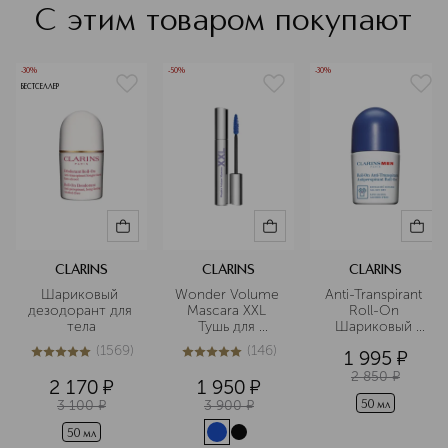
С этим товаром покупают
-30%
-50%
-30%
БЕСТСЕЛЛЕР
CLARINS
CLARINS
CLARINS
Шариковый 
Wonder Volume 
Anti-Transpirant 
дезодорант для 
Mascara XXL 
Roll-On 
тела
Тушь для 
Шариковый 
максимального 
дезодорант-
(
1569
)
(
146
)
1 995
¤
объема ресниц
антиперспирант
5
из
5
1569
4.9
из
5
146
 для мужчин
2 850
¤
2 170
¤
1 950
¤
3 100
¤
3 900
¤
50 мл
50 мл