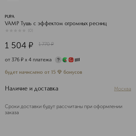
PUPA
VAMP Тушь с эффектом огромных ресниц
(
0
)
0
из
5
0
1 504
¤
1 770
¤
от
376
¤
х 4 платежа
будет начислено
от
15
бонусов
Наличие и доставка
Москва
Сроки доставки будут рассчитаны при оформлении
заказа