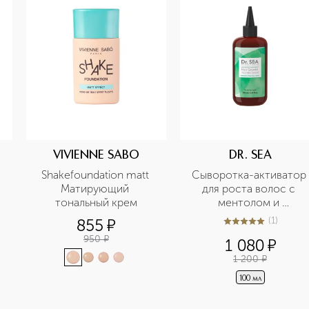
VIVIENNE SABO
DR. SEA
Shakefoundation matt 
Сыворотка-активатор 
Матирующий 
для роста волос с 
тональный крем
ментолом и 
розмарином 
(
1
)
855
¤
5
из
5
1
950
¤
1 080
¤
1 200
¤
100 мл