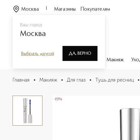
Москва
Магазины
Покупателям
Ваш город
Москва
ДА, ВЕРНО
Выбрать другой
Каталог
Бренды
Парфюмерия
Макияж
Ухо
VAMP Тушь с эффектом огромных ресниц
Главная
•
Макияж
•
Для глаз
•
Тушь для ресниц
•
Описание
Характеристики
-15%