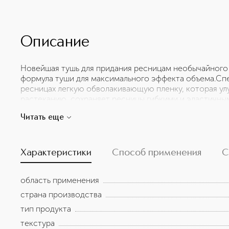
Описание
Новейшая тушь для придания ресницам необычайного 
формула туши для максимального эффекта объема.Спе
ресницах легкую обволакивающую пленку, которая ул
растеканию, сохраняет ресницы гибкими и эластичны
густой щетиной позволяет придать ресницам исключ
Читать еще
форму.Благодаря закругленному кончику кисточки уда
реснички в уголках.200 VAMP! CHOCOLATE BROWN идеа
ореховых глаз.
Характеристики
Способ применения
С
область применения
страна производства
тип продукта
текстура