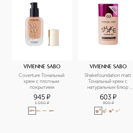
VIVIENNE SABO
VIVIENNE SABO
Coverture Тональный 
Shakefoundation matt 
крем с плотным 
Тональный крем с 
покрытием
натуральным блюр 
эффектом
945
¤
603
¤
1 050
¤
900
¤