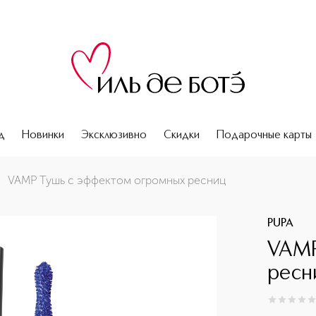
д
Новинки
Эксклюзивно
Скидки
Подарочные карты
VAMP Тушь с эффектом огромных ресниц
PUPA
VAMP
ресн
0
из
5
0