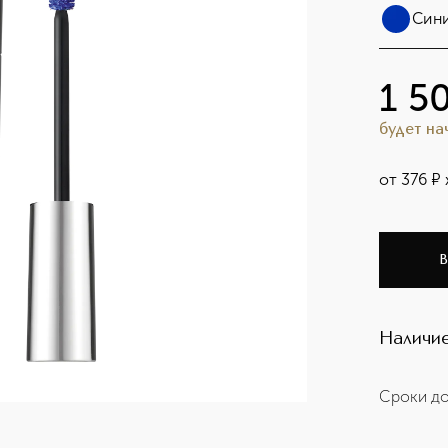
Сини
1 5
будет н
от
376
¤
В
Наличие
Сроки до