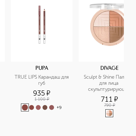
PUPA
DIVAGE
TRUE LIPS Карандаш для 
Sculpt & Shine Палетка 
губ
для лица 
скульптурирующая
935
¤
711
¤
1 100
¤
790
¤
+
9