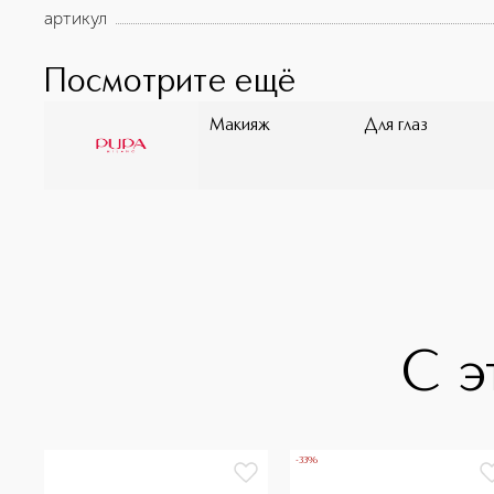
артикул
Посмотрите ещё
Макияж
Для глаз
С э
-33%