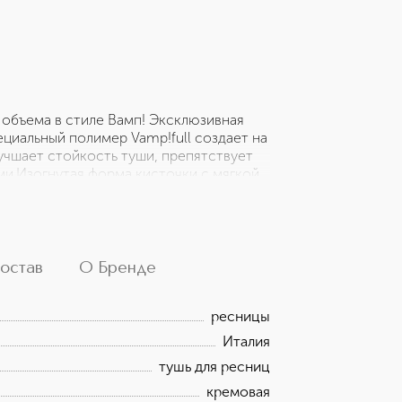
объема в стиле Вамп! Эксклюзивная
циальный полимер Vamp!full создает на
учшает стойкость туши, препятствует
ми.Изогнутая форма кисточки с мягкой
ительный объем и четкую
ется прокрасить «трудные» короткие
льно подходит для голубых, зеленых и
остав
О Бренде
ресницы
Италия
тушь для ресниц
кремовая