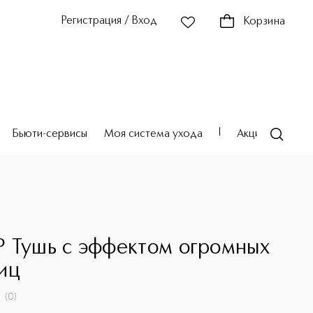
Регистрация / Вход
Корзина
Бьюти-сервисы
Моя система ухода
Акции
Театр
 Тушь с эффектом огромных
иц
(
0
)