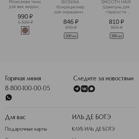
Моисеева тени 
BIONIKA 
SMOOTH HAIR 
для век жидкие 
Кондиционер 
Шампунь для 
матовые
для окрашенных 
гладкости 
990
¤
волос Яркость 
волос
846
¤
810
¤
цвета
1 320
¤
940
¤
900
¤
200 мл
300 мл
Горячая линия
Следите за новостями
8-800-100-00-05
Для вас
ИЛЬ ДЕ БОТЭ
Подарочные карты
КЛУБ ИЛЬ ДЕ БОТЭ