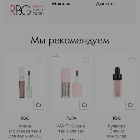
копируя красоту по-американски
Макияж
Для глаз
или по-французски. В 2021 году
невозможное стало реальным:
Наташа Ракоч, бьюти-эксперт с
более чем 25-летним опытом,
полностью переосмыслила
Мы рекомендуем
возможность построить аналоги
люкса в России, создать
декоративную косметику,
-45%
базирующуюся на российской
культуре. Так был создан бренд
Russian Beauty Guru.
Подробнее
RBG
PUPA
RBG
Алена 
VAMP Жидкие 
Культура 
Моисеева тени 
тени для век
Сияния 
для век жидкие 
консилер 