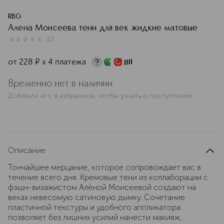
RBG
Алена Моисеева тени для век жидкие матовые
(
0
)
0
из
5
0
от
228
¤
х 4 платежа
Временно нет в наличии
Добавьте его в избранное, чтобы узнать о поступлении
Описание
Тончайшее мерцание, которое сопровождает вас в
течение всего дня. Кремовые тени из коллаборации с
фэшн-визажистом Алёной Моисеевой создают на
веках невесомую сатиновую дымку. Сочетание
пластичной текстуры и удобного аппликатора
позволяет без лишних усилий нанести макияж,