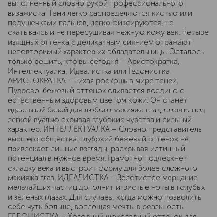
выполненный словно рукой профессионального
визажиста. Тени легко распределяются кистью или
подушечками пальцев, легко фиксируются, не
скатываясь и не пересушивая нежную кожу век. Четыре
изящных оттенка с деликатным сиянием отражают
неповторимый характер их обладательницы. Осталось
только решить, кто вы сегодня – Аристократка,
Интеллектуалка, Идеалистка или Гедонистка.
АРИСТОКРАТКА – Тихая роскошь в мире теней.
Пудрово-бежевый оттенок сливается воедино с
естественным здоровым цветом кожи. Он станет
идеальной базой для любого макияжа глаз, словно под
легкой вуалью скрывая глубокие чувства и сильный
характер. ИНТЕЛЛЕКТУАЛКА – Словно представитель
высшего общества, глубокий бежевый оттенок не
привлекает лишние взгляды, раскрывая истинный
потенциал в нужное время. Грамотно подчеркнет
складку века и выстроит форму для более сложного
макияжа глаз. ИДЕАЛИСТКА – Золотистое мерцание
мельчайших частиц дополнит игристые ноты в голубых
и зеленых глазах. Для случаев, когда можно позволить
себе чуть больше, воплощая мечты в реальность.
ГЕДОНИСТКА – Холодный шоколадный оттенок для