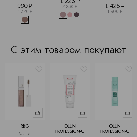
1 226
¤
матовые
освежающий 
990
¤
1 425
¤
2 230
¤
1 320
¤
1 900
¤
С этим товаром покупают
RBG
OLLIN
OLLIN
PROFESSIONAL
PROFESSIONAL
Алена 