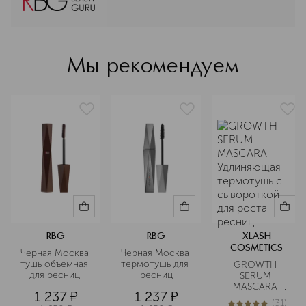
или по-французски. В 2021 году
Propylparaben, Methylparaben
невозможное стало реальным:
Наташа Ракоч, бьюти-эксперт с
более чем 25-летним опытом,
полностью переосмыслила
Мы рекомендуем
возможность построить аналоги
люкса в России, создать
декоративную косметику,
базирующуюся на российской
культуре. Так был создан бренд
Russian Beauty Guru.
Подробнее
RBG
RBG
XLASH
COSMETICS
Черная Москва 
Черная Москва 
тушь объемная 
термотушь для 
GROWTH 
для ресниц 
ресниц
SERUM 
MASCARA 
1 237
¤
1 237
¤
Удлиняющая 
(
31
)