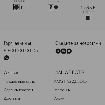
термотушь с 
1 650
¤
1 650
¤
4.9
из
5
31
сывороткой для 
1 593
¤
роста ресниц
1 770
¤
<p class="MsoNormal"><span style="font-size: 12.0pt; line
Горячая линия
Следите за новостями
8-800-100-00-05
Для вас
ИЛЬ ДЕ БОТЭ
Подарочные карты
КЛУБ ИЛЬ ДЕ БОТЭ
Сервисы красоты
Магазины
Доставка
Акции