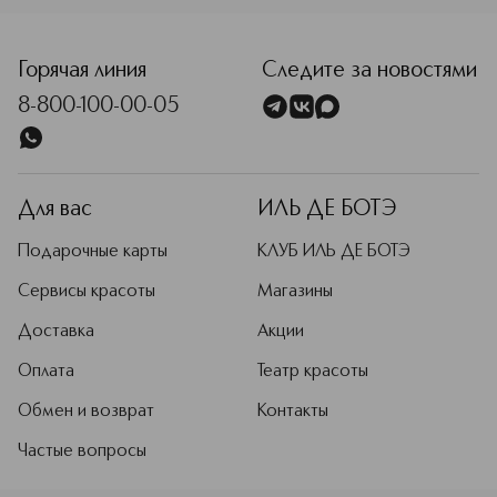
более чем 25-летним опытом,
Этилгексилметоксицинномат, Окторилен,
выходить свободно.
<p class="MsoNormal"><span style="font-size: 12.0pt; line
полностью переосмыслила
Этилгексилсалицилат,Бензофенон-3,
возможность построить аналоги
Бутилметоксибензоилметан, БХТ,
люкса в России, создать
Горячая линия
Следите за новостями
гидроксиэтилцеллюлоза, масло авокадо, отдушка,
декоративную косметику,
токоферол, БХТ, Бисаболол, аргинин
8-800-100-00-05
базирующуюся на российской
культуре. Так был создан бренд
Russian Beauty Guru.
Подробнее
Для вас
ИЛЬ ДЕ БОТЭ
Подарочные карты
КЛУБ ИЛЬ ДЕ БОТЭ
Сервисы красоты
Магазины
Доставка
Акции
Оплата
Театр красоты
Обмен и возврат
Контакты
Частые вопросы