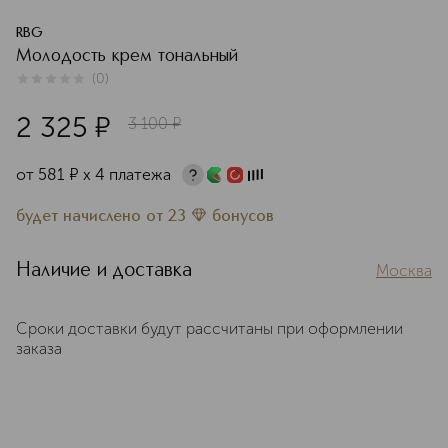
RBG
Молодость крем тональный
(
0
)
0
из
5
0
2 325
¤
3 100
¤
от
581
¤
х 4 платежа
будет начислено
от
23
бонусов
Наличие и доставка
Москва
Сроки доставки будут рассчитаны при оформлении
заказа