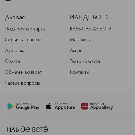
бессульфатной основе, с введением
мицелл, гиалуроновой кислоты,
бамбука, Алое Вера, Д-пантенола,
Для вас
ИЛЬ ДЕ БОТЭ
увлажняющих масел и природных
экстрактов.
Подарочные карты
КЛУБ ИЛЬ ДЕ БОТЭ
Подробнее
Сервисы красоты
Магазины
Доставка
Акции
Оплата
Театр красоты
Обмен и возврат
Контакты
Частые вопросы