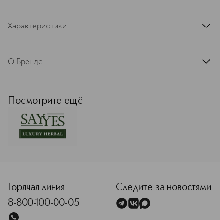
Характеристики
артикул
29035S
О Бренде
Серия косметических продуктов SAY
YES LUXURY Herbal - коллекция
уходовых средств, специально
Посмотрите ещё
созданных на основе концепции
применения полезных ингредиентов
и высококачественных природных
экстрактов. В составе продуктов,
созданных для ухода за кожей лица и
волосами, использованы
<p class="MsoNormal"><span style="font-size: 12.0pt; lin
натуральные активные ингредиенты,
где каждая молекула работает на
результат, раз за разом стимулируя к
Горячая линия
Следите за новостями
самовосстановлению природную
8-800-100-00-05
красоту человека. Очищающие
формулы средств разработаны на