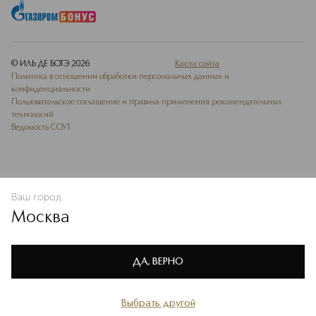
© ИЛЬ ДЕ БОТЭ
2026
Карта сайта
Политика в отношении обработки персональных данных и
конфиденциальности
Пользовательское соглашение и правила применения рекомендательных
технологий
Ведомость СОУТ
Ваш город
В КОРЗИНУ
КУПИТЬ СЕЙЧАС
Москва
Мы используем cookie-файлы и сервисы веб-аналитики. Они
необходимы для улучшения работы сайта. Подробнее –
OK
в
Политике конфиденциальности
ДА, ВЕРНО
Выбрать другой
Главная
Каталог
Избранное
Профиль
Корзина