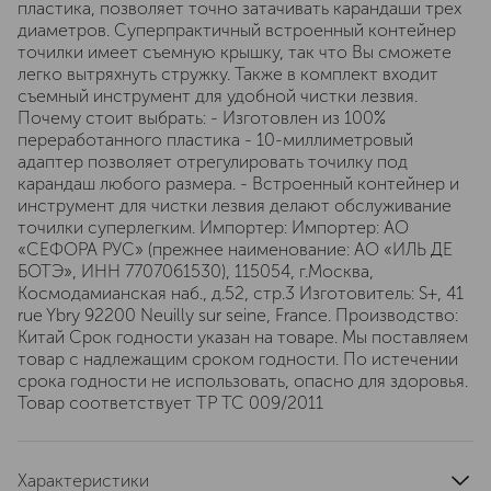
пластика, позволяет точно затачивать карандаши трех
диаметров. Суперпрактичный встроенный контейнер
точилки имеет съемную крышку, так что Вы сможете
легко вытряхнуть стружку. Также в комплект входит
съемный инструмент для удобной чистки лезвия.
Почему стоит выбрать: - Изготовлен из 100%
переработанного пластика - 10-миллиметровый
адаптер позволяет отрегулировать точилку под
карандаш любого размера. - Встроенный контейнер и
инструмент для чистки лезвия делают обслуживание
точилки суперлегким. Импортер: Импортер: АО
«СЕФОРА РУС» (прежнее наименование: АО «ИЛЬ ДЕ
БОТЭ», ИНН 7707061530), 115054, г.Москва,
Космодамианская наб., д.52, стр.3 Изготовитель: S+, 41
rue Ybry 92200 Neuilly sur seine, France. Производство:
Китай Срок годности указан на товаре. Мы поставляем
товар с надлежащим сроком годности. По истечении
срока годности не использовать, опасно для здоровья.
Товар соответствует ТР ТС 009/2011
Характеристики