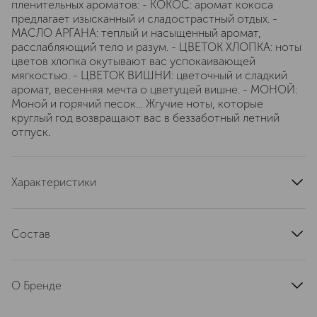
пленительных ароматов: - КОКОС: аромат кокоса
предлагает изысканный и сладострастный отдых. -
МАСЛО АРГАНА: теплый и насыщенный аромат,
расслабляющий тело и разум. - ЦВЕТОК ХЛОПКА: ноты
цветов хлопка окутывают вас успокаивающей
мягкостью. - ЦВЕТОК ВИШНИ: цветочный и сладкий
аромат, весенняя мечта о цветущей вишне. - МОНОЙ:
Моной и горячий песок… Жгучие ноты, которые
круглый год возвращают вас в беззаботный летний
отпуск.
Характеристики
артикул
547654SE
Состав
COTON : INGREDIENTS : AQUA (WATER), GLYCERIN,
CELLULOSE ACETATE, PEG-40 HYDROGENATED
О Бренде
CASTOR OIL, CARBOMER, PARFUM (FRAGRANCE),
SODIUM BENZOATE, PRUNUS AMYGDALUS DULCIS
Оригинальные товары бренда
(SWEET ALMOND) SHELL POWDER, POTASSIUM