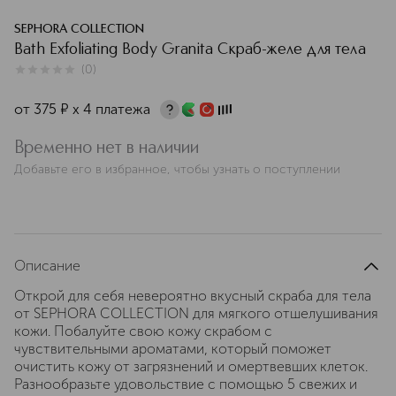
SEPHORA COLLECTION
Bath Exfoliating Body Granita Скраб-желе для тела
(
0
)
0
из
5
0
от
375
¤
х 4 платежа
Временно нет в наличии
Добавьте его в избранное, чтобы узнать о поступлении
Описание
Открой для себя невероятно вкусный скраба для тела
от SEPHORA COLLECTION для мягкого отшелушивания
кожи. Побалуйте свою кожу скрабом с
чувствительными ароматами, который поможет
очистить кожу от загрязнений и омертвевших клеток.
Разнообразьте удовольствие с помощью 5 свежих и