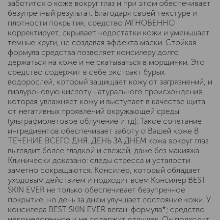
заботится о коже вокруг глаз и при этом обеспечивает
безупречный результат. Благодаря своей текстуре и
плотности покрытия, средство МГНОВЕННО
корректирует, скрывает недостатки кожи и уменьшает
темные круги, не создавая эффекта маски. Стойкая
формула средства позволяет консилеру долго
держаться на коже и не скатываться в морщинки. Это
средство содержит в себе экстракт бурых
водорослей, который защищает кожу от загрязнений, и
гиалуроновую кислоту натурального происхождения,
которая увлажняет кожу и выступает в качестве щита
от негативных проявлений окружающей среды
(ультрафиолетовое облучение и тд). Такое сочетание
ингредиентов обеспечивает заботу о Вашей коже В
ТЕЧЕНИЕ ВСЕГО ДНЯ. ДЕНЬ ЗА ДНЕМ кожа вокруг глаз
выглядит более гладкой и свежей, даже без макияжа.
Клинически доказано: следы стресса и усталости
заметно сокращаются. Консилер, который обладает
уходовым действием и подходит всем Консилер BEST
SKIN EVER не только обеспечивает безупречное
покрытие, но день за днем улучшает состояние кожи. У
консилера BEST SKIN EVER веган-формула*; средство
некомедогенное и не содержит отдушек. Он подходит