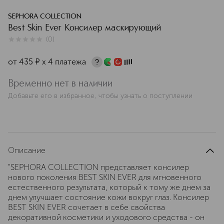
SEPHORA COLLECTION
Best Skin Ever Консилер маскирующий
(
0
)
0
из
5
0
от
435
¤
х 4 платежа
Временно нет в наличии
Добавьте его в избранное, чтобы узнать о поступлении
Описание
"SEPHORA COLLECTION представляет консилер
нового поколения BEST SKIN EVER для мгновенного
естественного результата, который к тому же днем за
днем улучшает состояние кожи вокруг глаз. Консилер
BEST SKIN EVER сочетает в себе свойства
декоративной косметики и уходового средства - он