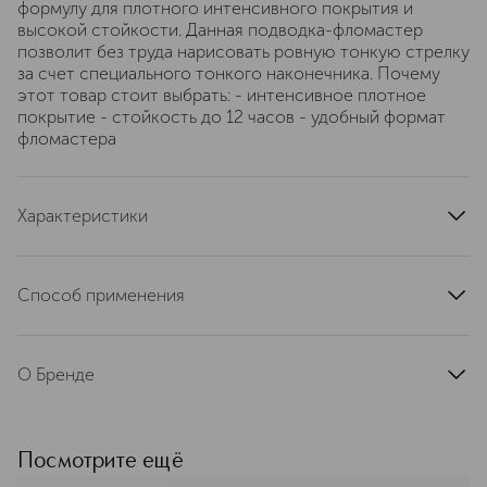
формулу для плотного интенсивного покрытия и
высокой стойкости. Данная подводка-фломастер
позволит без труда нарисовать ровную тонкую стрелку
за счет специального тонкого наконечника. Почему
этот товар стоит выбрать: - интенсивное плотное
покрытие - стойкость до 12 часов - удобный формат
фломастера
Характеристики
артикул
410003SE
Способ применения
Начни рисовать стрелку с хвостика во внешнем углу
глаза. Затем чтобы нарисовать длинную ровную
О Бренде
стрелку, нарисуй линию во внутреннем углу глаза и
затем соедини эти две короткие линии в одну стрелку.
Оригинальные товары бренда
Не забывай встряхивать подводку перед
Sephora Collection — это
использованием.
безграничная сила красоты,
Посмотрите ещё
инноваций, доступности,