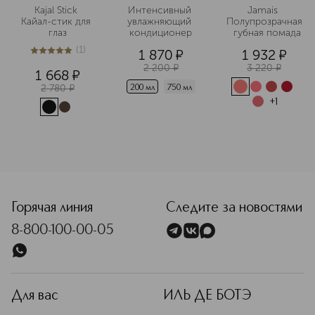
Kajal Stick 
Интенсивный 
Jamais 
Кайал-стик для 
увлажняющий 
Полупрозрачная
глаз
кондиционер
  губная помада
(
1
)
1 870
¤
1 932
¤
5
из
5
1
2 200
¤
3 220
¤
1 668
¤
2 780
¤
200 мл
750 мл
+
1
Горячая линия
Следите за новостями
8-800-100-00-05
Для вас
ИЛЬ ДЕ БОТЭ