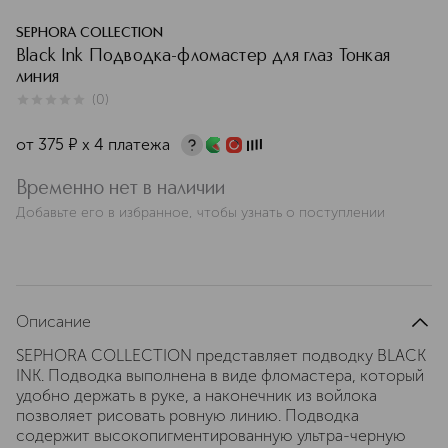
SEPHORA COLLECTION
Black Ink Подводка-фломастер для глаз Тонкая
линия
(
0
)
0
из
5
0
от
375
¤
х 4 платежа
Временно нет в наличии
Добавьте его в избранное, чтобы узнать о поступлении
Описание
SEPHORA COLLECTION представляет подводку BLACK
INK. Подводка выполнена в виде фломастера, который
удобно держать в руке, а наконечник из войлока
позволяет рисовать ровную линию. Подводка
содержит высокопигментированную ультра-черную