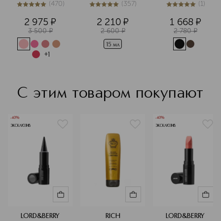
(
470
)
(
357
)
(
1
)
4.9
из
5
470
5
из
5
357
5
из
5
1
2 975
¤
2 210
¤
1 668
¤
3 500
¤
2 600
¤
2 780
¤
15 мл
+
1
С этим товаром покупают
-40%
-40%
ЭКСКЛЮЗИВ
ЭКСКЛЮЗИВ
LORD&BERRY
RICH
LORD&BERRY