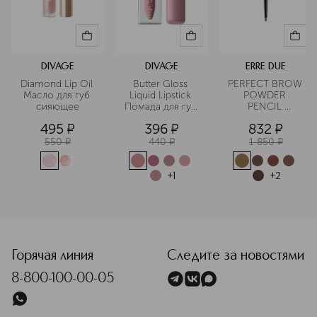
DIVAGE
DIVAGE
ERRE DUE
Diamond Lip Oil 
Butter Gloss 
PERFECT BROW 
Масло для губ 
Liquid Lipstick 
POWDER 
сияющее
Помада для губ 
PENCIL 
жидкая
Карандаш для 
495
¤
396
¤
832
¤
бровей стойкий
550
¤
440
¤
1 850
¤
+
1
+
2
<p class="MsoNormal"><span style="font-size: 12.0pt; line
Горячая линия
Следите за новостями
8-800-100-00-05