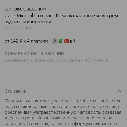
SEPHORA COLLECTION
Care Mineral Compact Компактная тональная крем-
пудра с минералами
(
0
)
0
из
5
0
от
142
¤
х 4 платежа
Временно нет в наличии
Добавьте его в избранное, чтобы узнать о поступлении
Описание
Мягкая и тонкая текстура компактной тональной крем-
пудры с минералами прекрасно ложится на кожу лица,
обеспечивая ультраестественную матовость, создавая
идеально ровный тон кожи и отсутствие блеска на
весь день. Его легкая, воздушная формула сливается с