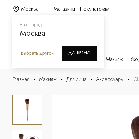
Москва
Магазины
Покупателям
Ваш город
Москва
ДА, ВЕРНО
Выбрать другой
Каталог
Бренды
Парфюмерия
Макияж
Ухо
Classic Кисть для пудры №03
Главная
•
Макияж
•
Для лица
•
Аксессуары
•
Cl