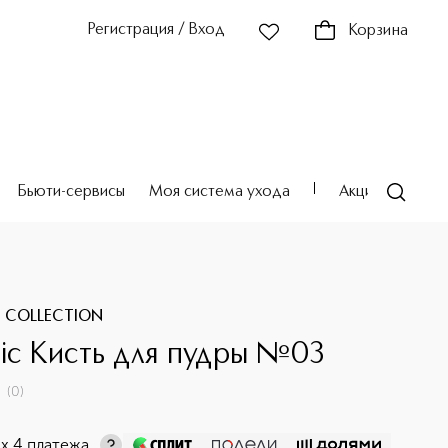
Регистрация / Вход
Корзина
Бьюти-сервисы
Моя система ухода
Акции
Театр
 COLLECTION
sic Кисть для пудры №03
(
0
)
х 4 платежа