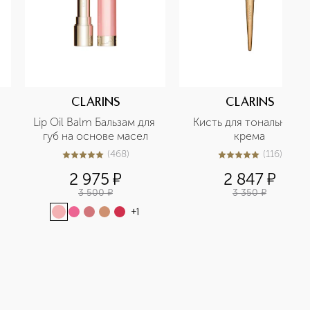
CLARINS
CLARINS
Lip Oil Balm Бальзам для 
Кисть для тонального 
губ на основе масел
крема
(
468
)
(
116
)
4.9
из
5
468
5
из
5
116
2 975
¤
2 847
¤
3 500
¤
3 350
¤
+
1