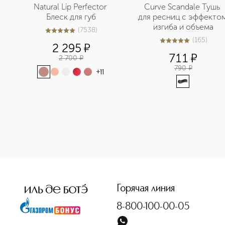
Natural Lip Perfector 
Curve Scandale Тушь 
Блеск для губ
для ресниц с эффектом
изгиба и объема
(
7538
)
5
из
5
7538
(
165
)
4.9
из
5
165
2 295
¤
711
¤
2 700
¤
790
¤
+
11
Горячая линия
8-800-100-00-05