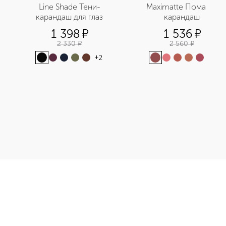
Line Shade Тени-
Maximatte Помада-
карандаш для глаз
карандаш
1 398
¤
1 536
¤
2 330
¤
2 560
¤
+
2
+
1
Э