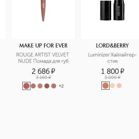
MAKE UP FOR EVER
LORD&BERRY
ROUGE ARTIST VELVET 
Luminizer Хайлайтер-
NUDE Помада для губ
стик
2 686
¤
1 800
¤
3 160
¤
3 000
¤
+
2