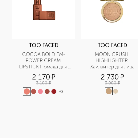
TOO FACED
TOO FACED
COCOA BOLD EM-
MOON CRUSH 
POWER CREAM 
HIGHLIGHTER 
LIPSTICK Помада для 
Хайлайтер для лица
губ
2 170
¤
2 730
¤
3 100
¤
3 900
¤
+
3