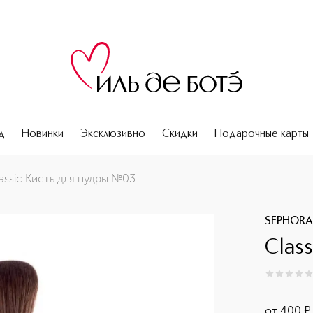
д
Новинки
Эксклюзивно
Скидки
Подарочные карты
assic Кисть для пудры №03
SEPHORA
Clas
0
из
5
0
от
400
¤