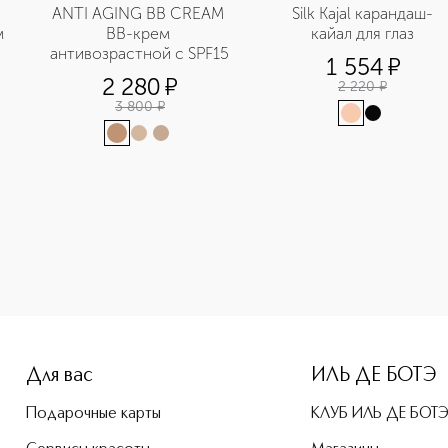
ANTI AGING BB CREAM 
Silk Kajal карандаш-
 
BB-крем 
кайал для глаз
антивозрастной с SPF15
1 554
¤
2 280
¤
2 220
¤
3 800
¤
Для вас
ИЛЬ ДЕ БОТЭ
Подарочные карты
КЛУБ ИЛЬ ДЕ БОТ