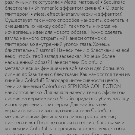
различными текстурами: • Matte (матовые) • Sequins (с
блестками) • Shimmer (с эффектом сияния) • Glitter (с
глиттером) • Metal effect (металлическим эффектом)
Существует так много способов наносить, сочетать и
смешивать их между собой, так что ты никогда не
исчерпаешь идеи для нового образа. Нужно сделать
взгляд немного открытым? Нанеси оттенок с
глиттером во внутренний уголок глаза. Хочешь
блистательный взгляд? Нанеси тени с блестками на всё
веко, чтобы твой взгляд засверкал. Хочешь более
насыщенный образ? Нанеси тени Colorful с
металлическим финишем на всё веко и для большего
сияния добавь тени с блестками. Как наносятся тени из
линейки Colorful? Благодаря интенсивности цвета,
тени из линейки Colorful от SEPHORA COLLECTION
наносятся легко. Для начала нанеси тени с эффектом
сияния на верхнее веко. Чтобы придать глубину взгляду,
используй тени с глиттером. Для наибольшей
выразительности взгляда нанеси тени Colorful с
металлическим финишем на линию роста ресниц
нижнего века. В конце нанеси оттенки с блестками из
коллекции Colorful на середину верхнего века, чтобы
твой взгляд стал более пленительным. Дополни