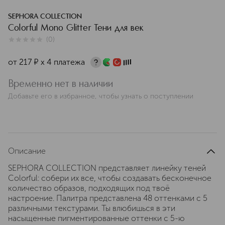
SEPHORA COLLECTION
Colorful Mono Glitter Тени для век
(
0
)
0
из
5
0
от
217
¤
х 4 платежа
Временно нет в наличии
Добавьте его в избранное, чтобы узнать о поступлении
Описание
SEPHORA COLLECTION представляет линейку теней
Colorful: собери их все, чтобы создавать бесконечное
количество образов, подходящих под твоё
настроение. Палитра представлена 48 оттенками с 5
различными текстурами. Ты влюбишься в эти
насыщенные пигментированные оттенки с 5-ю