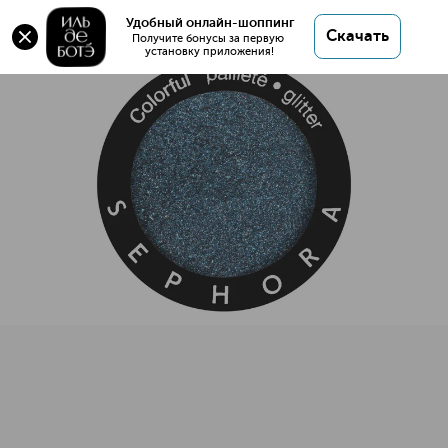
Colorful Mono Glitter Тени для век
Удобный онлайн-шоппинг
Скачать
Получите бонусы за первую 
установку приложения!
Colorful Mono Glitter Тени для век