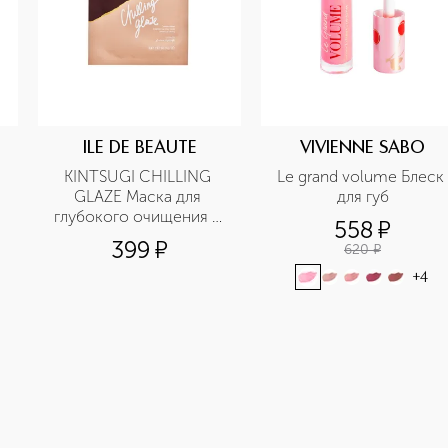
ILE DE BEAUTE
VIVIENNE SABO
KINTSUGI CHILLING 
Le grand volume Блеск 
GLAZE Маска для 
для губ
глубокого очищения и 
558
¤
сияния кожи
399
¤
620
¤
+
4