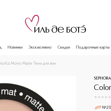
д
Новинки
Эксклюзивно
Скидки
Подарочные карты
lorful Mono Matte Тени для век
SEPHORA
Colo
0
из
5
0
№20