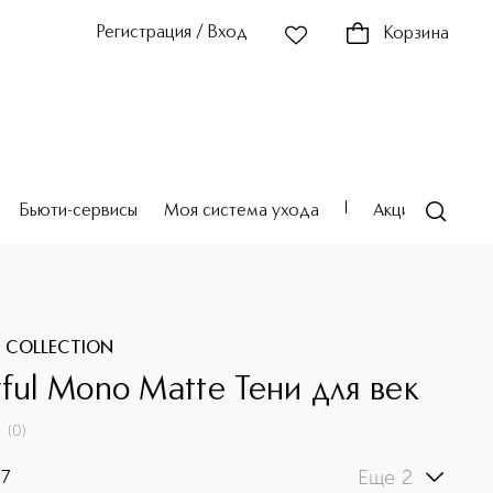
Регистрация / Вход
Корзина
Бьюти-сервисы
Моя система ухода
Акции
Театр
 COLLECTION
rful Mono Matte Тени для век
(
0
)
Еще 2
7