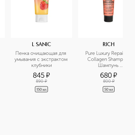
L SANIC
RICH
Пенка очищающая для 
Pure Luxury Repairing 
умывания с экстрактом 
Collagen Shampoo 
клубники
Шампунь 
восстанавливающий с 
845
¤
680
¤
коллагеновым уходом в 
890
¤
800
¤
дорожном формате
150 мл
50 мл