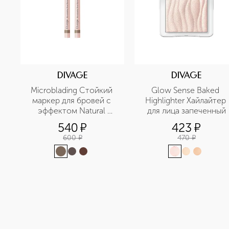
DIVAGE
DIVAGE
Microblading Стойкий 
Glow Sense Baked 
маркер для бровей с 
Highlighter Хайлайтер 
эффектом Natural 
для лица запеченный
Tattoo
540
¤
423
¤
600
¤
470
¤