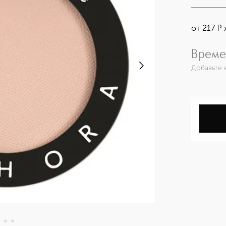
от
217
¤
Време
Добавьте 