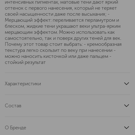
интенсивных пигментах, матовые тени дают яркий
оттенок с первого нанесения, который не теряет
своей насыщенности даже после высыхания; -
Мерцающий эффект: переливается перламутром и
блеском, жидкие тени украшают веки ультра-ярким
мерцающим эффектом. Можно использовать как
самостоятельно, так и поверх других теней для век.
Почему этот товар стоит выбрать: - кремообразная
текстура легко скользит по веку при нанесении -
можно наносить кисточкой или даже пальцем -
стойкий результат
Характеристики
артикул
447426SE
Состав
01 Pinky Peach INGREDIENTS : Isododecane,
Octyldodecyl Stearoyl Stearate, CI 77891 (Titanium
О Бренде
Dioxide), Octyldodecanol, Disteardimonium Hectorite,
Talc, Glyceryl Behenate, CI 77491 (Iron Oxides), Silica