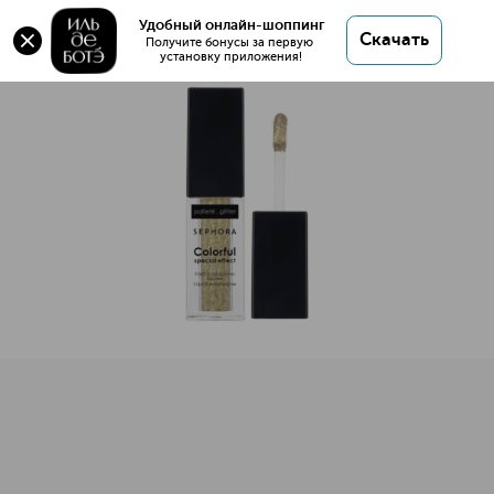
Colorful Special Effects Тени для век жидкие
Удобный онлайн-шоппинг
Скачать
Получите бонусы за первую 
установку приложения!
Colorful Special Effects Тени для век жидкие