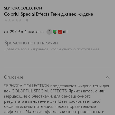
SEPHORA COLLECTION
Colorful Special Effects Тени для век жидкие
(
0
)
0
из
5
0
от
297
¤
х 4 платежа
Временно нет в наличии
Добавьте его в избранное, чтобы узнать о поступлении
Описание
SEPHORA COLLECTION представляет жидкие тени для
век COLORFUL SPECIAL EFFECTS. Яркие матовые или
мерцающие с блестками, для сенсационного
результата в мгновение ока. Цвет раскрывает свой
окончательный потенциал через поразительные
эффекты: - Матовый эффект: сконцентрированные в