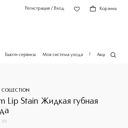
Регистрация / Вход
Корзина
Бьюти-сервисы
Моя система ухода
Акции
Театр
 COLLECTION
m Lip Stain Жидкая губная
да
(
0
)