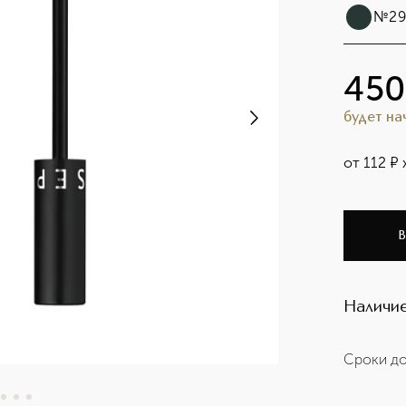
№29 
450
будет н
от
112
¤
В
Наличие
Сроки до