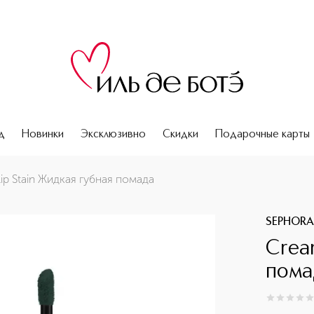
д
Новинки
Эксклюзивно
Скидки
Подарочные карты
ip Stain Жидкая губная помада
SEPHORA
Crea
пома
0
из
5
0