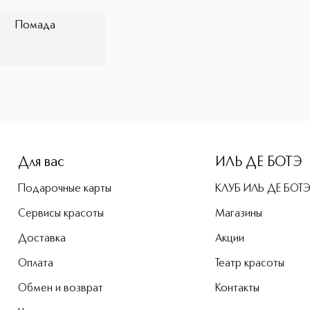
Помада
-height: 107%; color: #00b0f0;">Cream Lip Stain Жидкая губ
Для вас
ИЛЬ ДЕ БОТЭ
Подарочные карты
КЛУБ ИЛЬ ДЕ БОТ
Сервисы красоты
Магазины
Доставка
Акции
Оплата
Театр красоты
Обмен и возврат
Контакты