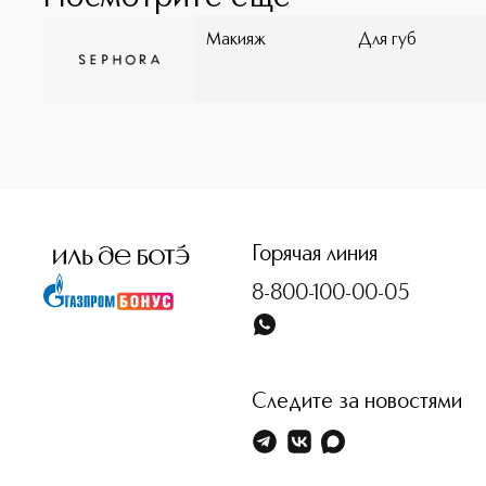
Макияж
Для губ
<p class="MsoNormal"><span style="font-size: 12.0pt; line
Горячая линия
8-800-100-00-05
Следите за новостями