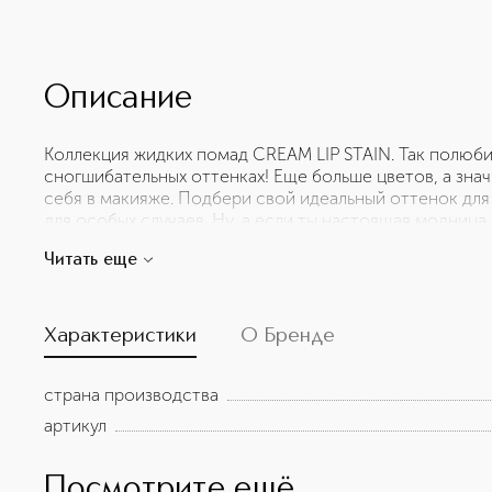
Описание
Коллекция жидких помад CREAM LIP STAIN. Так полюби
сногшибательных оттенках! Еще больше цветов, а зн
себя в макияже. Подбери свой идеальный оттенок для
для особых случаев. Ну, а если ты настоящая модница,
ультрамодных оттенков с металлическим эффектом. Н
Читать еще
жидкую текстуру, спустя несколько секунд после на
финиш с плотным насыщенным покрытием. Все оттенк
высокой стойкостью, не оставляют следов. Помаду оч
удобному аппликатору. Чтобы твоим губам было комфо
Характеристики
О Бренде
а также витамин Е, известный своими антиоксидантны
SEPHORA COLLECTION!
страна производства
артикул
Посмотрите ещё