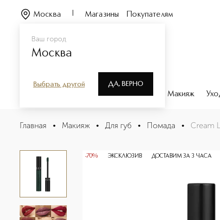
Москва
Магазины
Покупателям
Ваш город
Москва
ДА, ВЕРНО
Выбрать другой
Каталог
Бренды
Парфюмерия
Макияж
Ухо
Cream Lip Stain Жидкая губная помада
Главная
•
Макияж
•
Для губ
•
Помада
•
Cream L
Описание
Характеристики
-70%
ЭКСКЛЮЗИВ
ДОСТАВИМ ЗА 3 ЧАСА