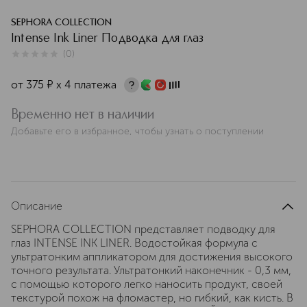
SEPHORA COLLECTION
Intense Ink Liner Подводка для глаз
(
0
)
0
из
5
0
от
375
¤
х 4 платежа
Временно нет в наличии
Добавьте его в избранное, чтобы узнать о поступлении
Описание
SEPHORA COLLECTION представляет подводку для
глаз INTENSE INK LINER. Водостойкая формула с
ультратонким аппликатором для достижения высокого
точного результата. Ультратонкий наконечник - 0,3 мм,
с помощью которого легко наносить продукт, своей
текстурой похож на фломастер, но гибкий, как кисть. В