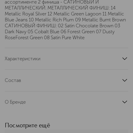
ассортименте 2 финиша - САТИНОВЫЙ И
МЕТАЛЛИЧЕСКИЙ. МЕТАЛЛИЧЕСКИЙ ФИНИШ: 14
Metallic Royal Silver 12 Metallic Green Lagoon 11 Metallic
Blue Jeans 10 Metallic Rich Plum 09 Metallic Burnt Brown
САТИНОВЫЙ ФИНИШ: 02 Satin Chocolate Brown 03
Dark Navy 05 Cobalt Blue 06 Forest Green 07 Dusty
RoseForest Green 08 Satin Pure White
Характеристики
артикул
465887SE
Состав
1 Satin Deep Black INGREDIENTS : Aqua (Water) ,
Ammonium Acrylates Copolymer , Alcohol Denat. , CI
О Бренде
77266 (Black 2) [nano] , VP/VA Copolymer , Poloxamer 407
, Butylene Glycol , Phenoxyethanol , Disodium Deceth-6
Оригинальные товары бренда
Sulfosuccinate , Ethylhexylglycerin , Myrisl Lactate ,
Sephora Collection — это
Laureth-30 , 1,2-Hexanediol , Caprylyl Glycol , Sodium
безграничная сила красоты,
Посмотрите ещё
Dehydroacetate , Citric Acid , Hectorite , Silica ,
инноваций, доступности,
Tocopherol , BHT. 02 Satin Chocolate Brown