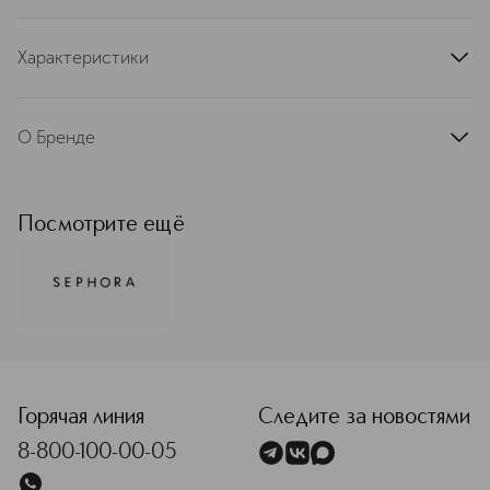
Характеристики
артикул
564694SE
О Бренде
Оригинальные товары бренда
Sephora Collection — это
безграничная сила красоты,
Посмотрите ещё
инноваций, доступности,
вызывающая восторг в мире моды!
От насыщенных пигментов в
продуктах для макияжа до
уникальных ингредиентов для ухода
за кожей, которые делают ее
<p class="MsoNormal"><span style="font-size: 12.0pt; lin
нежной, как шелк — этот бренд
предлагает все необходимое для
того, чтобы вы могли подчеркнуть
Горячая линия
Следите за новостями
свою уникальность, придать сияние
8-800-100-00-05
и новые краски каждому дню.
Подробнее