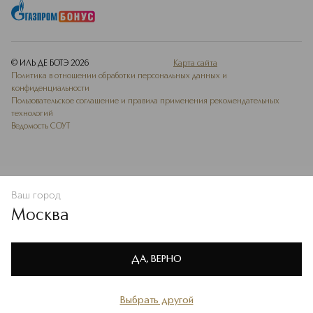
© ИЛЬ ДЕ БОТЭ
2026
Карта сайта
Политика в отношении обработки персональных данных и
конфиденциальности
Пользовательское соглашение и правила применения рекомендательных
технологий
Ведомость СОУТ
Ваш город
В КОРЗИНУ
КУПИТЬ СЕЙЧАС
Москва
Мы используем cookie-файлы и сервисы веб-аналитики. Они
необходимы для улучшения работы сайта. Подробнее –
OK
в
Политике конфиденциальности
ДА, ВЕРНО
Выбрать другой
Главная
Каталог
Избранное
Профиль
Корзина