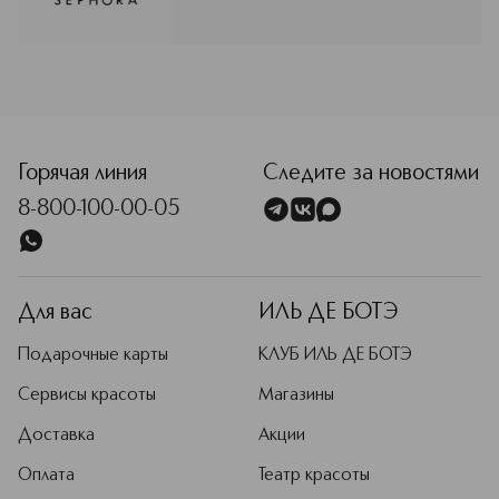
От насыщенных пигментов в
продуктах для макияжа до
уникальных ингредиентов для ухода
за кожей, которые делают ее
нежной, как шелк — этот бренд
предлагает все необходимое для
того, чтобы вы могли подчеркнуть
свою уникальность, придать сияние
Горячая линия
Следите за новостями
и новые краски каждому дню.
8-800-100-00-05
Подробнее
Для вас
ИЛЬ ДЕ БОТЭ
Подарочные карты
КЛУБ ИЛЬ ДЕ БОТЭ
Сервисы красоты
Магазины
Доставка
Акции
Оплата
Театр красоты