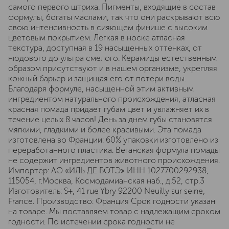
самого первого штриха. Пигменты, входящие в состав
формулы, богаты маслами, так что они раскрывают всю
свою интенсивность в сияющем финише с высоким
цветовым покрытием. Легкая в носке атласная
текстура, доступная в 19 насыщенных оттенках, от
нюдового до ультра смелого. Керамиды естественным
образом присутствуют и в нашем организме, укрепляя
кожный барьер и защищая его от потери воды.
Благодаря формуле, насыщенной этим активным
ингредиентом натурального происхождения, атласная
красная помада придает губам цвет и увлажняет их в
течение целых 8 часов! День за днем губы становятся
мягкими, гладкими и более красивыми. Эта помада
изготовлена во Франции: 60% упаковки изготовлено из
переработанного пластика. Веганская формула помады
не содержит ингредиентов животного происхождения.
Импортер: АО «ИЛЬ ДЕ БОТЭ» ИНН 1027700292938,
115054, г.Москва, Космодамианская наб., д.52, стр.3
Изготовитель: S+, 41 rue Ybry 92200 Neuilly sur seine,
France. Производство: Франция Срок годности указан
на товаре. Мы поставляем товар с надлежащим сроком
годности. По истечении срока годности не