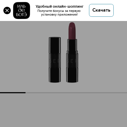
Rouge Lip Fit Помада для губ сатиновая
Удобный онлайн-шоппинг
Скачать
Получите бонусы за первую 
установку приложения!
Rouge Lip Fit Помада для губ сатиновая