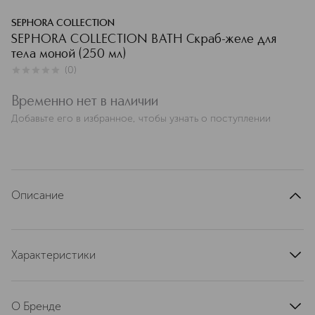
SEPHORA COLLECTION
SEPHORA COLLECTION BATH Скраб-желе для
тела моной (250 мл)
(
0
)
0
из
5
0
Временно нет в наличии
Добавьте его в избранное, чтобы узнать о поступлении
Описание
Характеристики
артикул
SEP078400
О Бренде