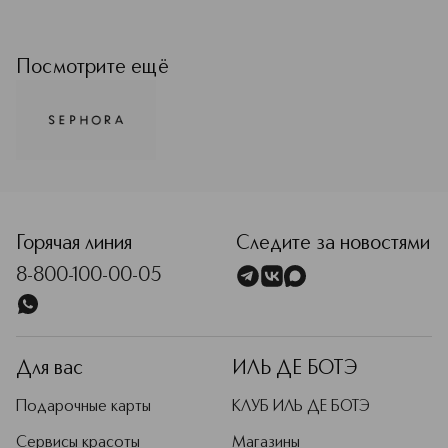
Оригинальные товары бренда
Sephora Collection — это
безграничная сила красоты,
Посмотрите ещё
инноваций, доступности,
вызывающая восторг в мире моды!
От насыщенных пигментов в
продуктах для макияжа до
уникальных ингредиентов для ухода
за кожей, которые делают ее
нежной, как шелк — этот бренд
предлагает все необходимое для
того, чтобы вы могли подчеркнуть
Горячая линия
Следите за новостями
свою уникальность, придать сияние
8-800-100-00-05
и новые краски каждому дню.
Подробнее
Для вас
ИЛЬ ДЕ БОТЭ
Подарочные карты
КЛУБ ИЛЬ ДЕ БОТЭ
Сервисы красоты
Магазины