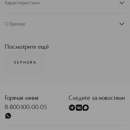
Характеристики
артикул
SEP074662
О Бренде
Оригинальные товары бренда
Sephora Collection — это
безграничная сила красоты,
Посмотрите ещё
инноваций, доступности,
вызывающая восторг в мире моды!
От насыщенных пигментов в
продуктах для макияжа до
уникальных ингредиентов для ухода
за кожей, которые делают ее
<p class="MsoNormal"><span style="font-size: 12.0pt; line
нежной, как шелк — этот бренд
предлагает все необходимое для
того, чтобы вы могли подчеркнуть
Горячая линия
Следите за новостями
свою уникальность, придать сияние
8-800-100-00-05
и новые краски каждому дню.
Подробнее