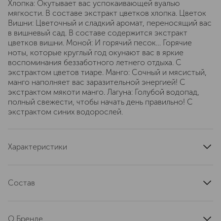
Хлопка: Окутывает вас успокаивающей вуалью
мягкости. В составе экстракт цветков хлопка. Цветок
Вишни: Цветочный и сладкий аромат, переносящий вас
в вишневый сад. В составе содержится экстракт
цветков вишни. Моной: И горячий песок… Горячие
ноты, которые круглый год окунают вас в яркие
воспоминания беззаботного летнего отдыха. С
экстрактом цветов тиаре. Манго: Сочный и мясистый,
манго наполняет вас заразительной энергией! С
экстрактом мякоти манго. Лагуна: Голубой водопад,
полный свежести, чтобы начать день правильно! С
экстрактом синих водорослей.
Характеристики
артикул
486618SE
Состав
Monoï: INGREDIENTS : Aqua (Water) , Sodium Laureth
Sulfate , Glycerin , Cocamidopropyl Betaine , Sodium
О Бренде
Chloride , Disodium Laureth Sulfosuccinate , Parfum