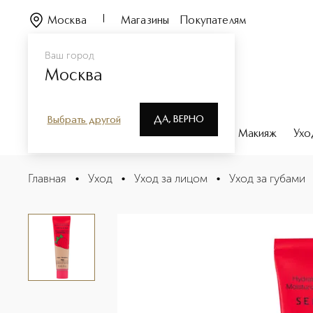
Москва
Магазины
Покупателям
Ваш город
Москва
ДА, ВЕРНО
Выбрать другой
Каталог
Бренды
Парфюмерия
Макияж
Ухо
Ночная маска для губ
Главная
•
Уход
•
Уход за лицом
•
Уход за губами