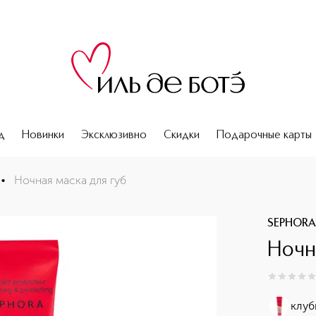
д
Новинки
Эксклюзивно
Скидки
Подарочные карты
•
Ночная маска для губ
SEPHORA
Ночн
0
из
5
0
клуб