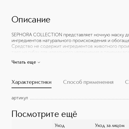
Описание
SEPHORA COLLECTION представляет ночную маску для
ингредиентов натурального происхождения и обогащ
Средство не содержит ингредиентов животного про
тает на губах для идеального увлажнения в течении в
Франции клубника является хорошим источником нез
Читать еще
антиоксидантов, увлажняет и защищает кожу губ. ВАН
является хорошим источником жирных кислот и обла
свойствами.
Характеристики
Способ применения
С
артикул
Посмотрите ещё
Уход
Уход за лицом