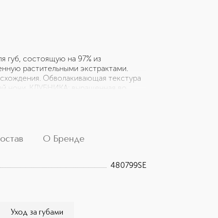
 губ, состоящую на 97% из
енную растительными экстрактами.
исхождения. Обволакивающая текстура
сей ночи. КЛУБНИКА: выращенная во
аменимых жирных кислот и
ИЛЬ: выращенная на Мадагаскаре ваниль
дает питательными и смягчающими
остав
О Бренде
480799SE
Уход за губами