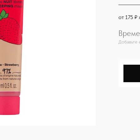
от
175
¤
Време
Добавьте 