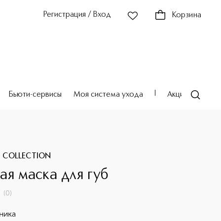
Регистрация / Вход
Корзина
Бьюти-сервисы
Моя система ухода
Акции
Театр
 COLLECTION
ая маска для губ
(
0
)
ника