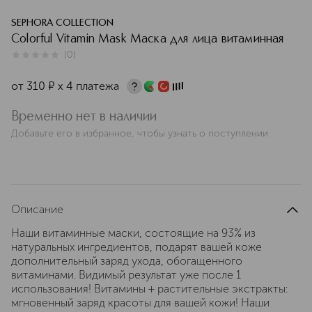
SEPHORA COLLECTION
Colorful Vitamin Mask Маска для лица витаминная
(
0
)
0
из
5
0
от
310
¤
х 4 платежа
Временно нет в наличии
Добавьте его в избранное, чтобы узнать о поступлении
Описание
Наши витаминные маски, состоящие на 93% из
натуральных ингредиентов, подарят вашей коже
дополнительный заряд ухода, обогащенного
витаминами. Видимый результат уже после 1
использования! Витамины + растительные экстракты:
мгновенный заряд красоты для вашей кожи! Наши