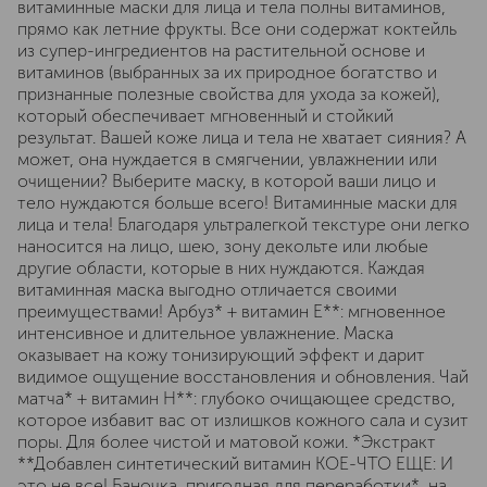
витаминные маски для лица и тела полны витаминов,
прямо как летние фрукты. Все они содержат коктейль
из супер-ингредиентов на растительной основе и
витаминов (выбранных за их природное богатство и
признанные полезные свойства для ухода за кожей),
который обеспечивает мгновенный и стойкий
результат. Вашей коже лица и тела не хватает сияния? А
может, она нуждается в смягчении, увлажнении или
очищении? Выберите маску, в которой ваши лицо и
тело нуждаются больше всего! Витаминные маски для
лица и тела! Благодаря ультралегкой текстуре они легко
наносится на лицо, шею, зону декольте или любые
другие области, которые в них нуждаются. Каждая
витаминная маска выгодно отличается своими
преимуществами! Арбуз* + витамин E**: мгновенное
интенсивное и длительное увлажнение. Маска
оказывает на кожу тонизирующий эффект и дарит
видимое ощущение восстановления и обновления. Чай
матча* + витамин H**: глубоко очищающее средство,
которое избавит вас от излишков кожного сала и сузит
поры. Для более чистой и матовой кожи. *Экстракт
**Добавлен синтетический витамин КОЕ-ЧТО ЕЩЕ: И
это не все! Баночка, пригодная для переработки*, на