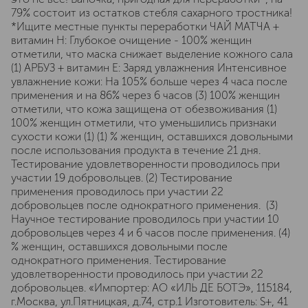
79% состоит из остатков стебля сахарного тростника!
*Ищите местные пункты переработки ЧАЙ МАТЧА +
витамин H: Глубокое очищение - 100% женщин
отметили, что маска снижает выделение кожного сала
(1) АРБУЗ + витамин E: Заряд увлажнения Интенсивное
увлажнение кожи: На 105% больше через 4 часа после
применения и на 86% через 6 часов (3) 100% женщин
отметили, что кожа защищена от обезвоживания (1)
100% женщин отметили, что уменьшились признаки
сухости кожи (1) (1) % женщин, оставшихся довольными
после использования продукта в течение 21 дня.
Тестирование удовлетворенности проводилось при
участии 19 добровольцев. (2) Тестирование
применения проводилось при участии 22
добровольцев после однократного применения. (3)
Научное тестирование проводилось при участии 10
добровольцев через 4 и 6 часов после применения. (4)
% женщин, оставшихся довольными после
однократного применения. Тестирование
удовлетворенности проводилось при участии 22
добровольцев. «Импортер: АО «ИЛЬ ДЕ БОТЭ», 115184,
г.Москва, ул.Пятницкая, д.74, стр.1 Изготовитель: S+, 41