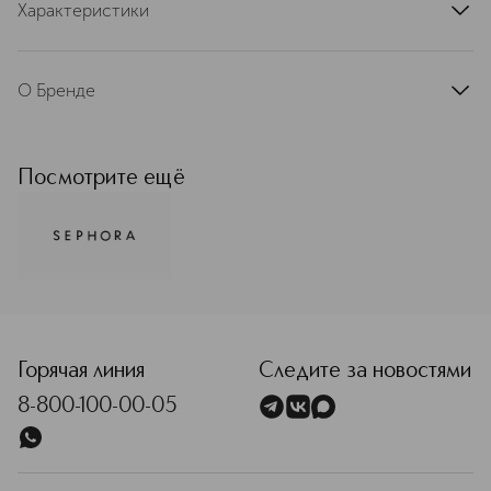
Характеристики
артикул
SEP059140
О Бренде
Оригинальные товары бренда
Sephora Collection — это
безграничная сила красоты,
Посмотрите ещё
инноваций, доступности,
вызывающая восторг в мире моды!
От насыщенных пигментов в
продуктах для макияжа до
уникальных ингредиентов для ухода
за кожей, которые делают ее
<p class="MsoNormal"><span style="font-size: 12.0pt; line
нежной, как шелк — этот бренд
предлагает все необходимое для
того, чтобы вы могли подчеркнуть
Горячая линия
Следите за новостями
свою уникальность, придать сияние
8-800-100-00-05
и новые краски каждому дню.
Подробнее