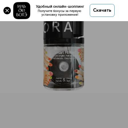
Оригинал 💯 SEPHORA Трафарет для Нейл Арта
Удобный онлайн-шоппинг
Скачать
Leopard купить в интернет магазине ИЛЬ ДЕ
Получите бонусы за первую 
установку приложения!
БОТЭ с доставкой.
SEPHORA Трафарет для Нейл Арта Leopard
Описание
Характеристики