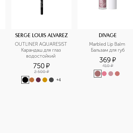
SERGE LOUIS ALVAREZ
DIVAGE
OUTLINER AQUARESIST 
Marbled Lip Balm 
Карандаш для глаз 
Бальзам для губ
водостойкий 
369
¤
750
¤
410
¤
2 500
¤
+
4