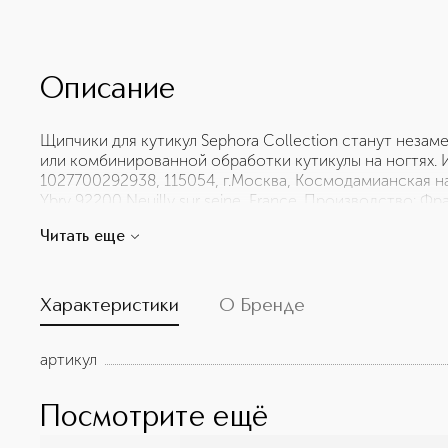
Описание
Щипчики для кутикул Sephora Collection станут нез
или комбинированной обработки кутикулы на ногтях
1027700292938, 115054, г.Москва, Космодамианская наб.
Ybry 92200 Neuilly sur seine, France. Производство: Ф
Мы поставляем товар с надлежащим сроком годности.
Читать еще
использовать, опасно для здоровья. Товар соответств
Характеристики
О Бренде
артикул
Посмотрите ещё