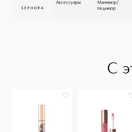
Аксессуары
Маникюр/
педикюр
С э