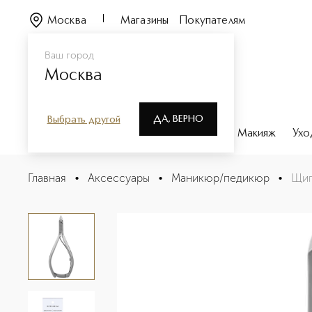
Москва
Магазины
Покупателям
Ваш город
Москва
ДА, ВЕРНО
Выбрать другой
Каталог
Бренды
Парфюмерия
Макияж
Ухо
Щипчики для кутикулы
Главная
•
Аксессуары
•
Маникюр/педикюр
•
Щип
Описание
Характеристики