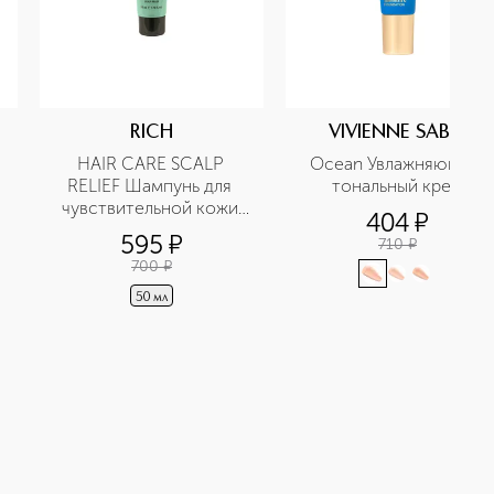
RICH
VIVIENNE SABO
HAIR CARE SCALP 
Ocean Увлажняющий 
RELIEF Шампунь для 
тональный крем
чувствительной кожи 
404
¤
головы в дорожном 
595
¤
710
¤
формате
700
¤
50 мл