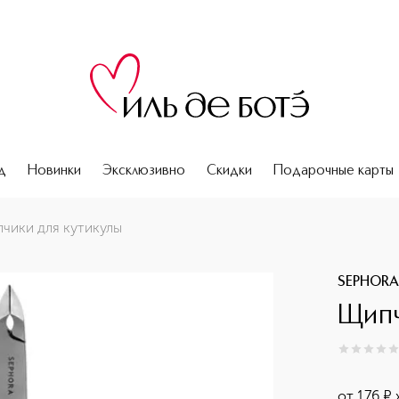
д
Новинки
Эксклюзивно
Скидки
Подарочные карты
чики для кутикулы
SEPHORA
Щипч
0
из
5
0
от
176
¤