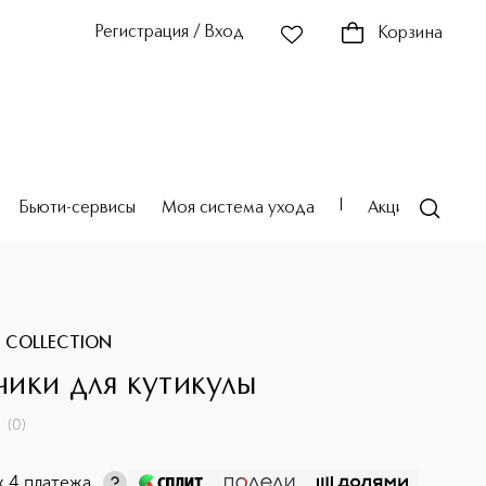
Регистрация / Вход
Корзина
Бьюти-сервисы
Моя система ухода
Акции
Театр
 COLLECTION
ики для кутикулы
(
0
)
х 4 платежа