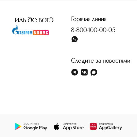
<p class="MsoNormal"><span style="font-size: 12.0pt; line
Горячая линия
8-800-100-00-05
Следите за новостями