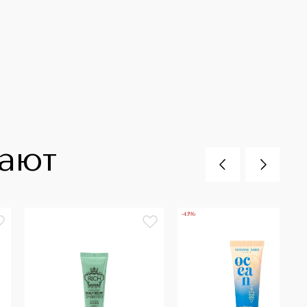
пают
-43%