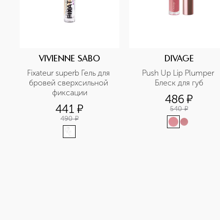
VIVIENNE SABO
DIVAGE
Fixateur superb Гель для 
Push Up Lip Plumper 
бровей сверхсильной 
Блеск для губ
фиксации
486
¤
441
¤
540
¤
490
¤