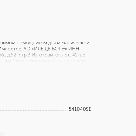
аменимым помощником для механической
. Импортер: АО «ИЛЬ ДЕ БОТЭ» ИНН
, д.52, стр.3 Изготовитель: S+, 41 rue
ранция Срок годности указан на товаре.
 По истечении срока годности не
ует ТР ТС 009/2011
541040SE