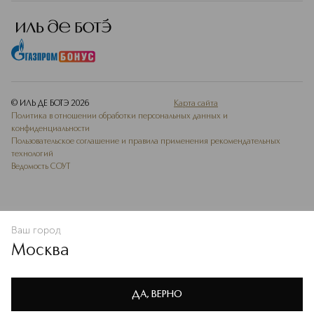
POWDER , TOCOPHEROL , CI 77491 (IRON OXIDES) ,
BISABOLOL , HELIANTHUS ANNUUS (SUNFLOWER) SEED
OIL , TIN OXIDE."
© ИЛЬ ДЕ БОТЭ
2026
Карта сайта
Политика в отношении обработки персональных данных и
конфиденциальности
Пользовательское соглашение и правила применения рекомендательных
технологий
Ведомость СОУТ
Ваш город
ДОБАВИТЬ В ИЗБРАННОЕ
Москва
Мы используем cookie-файлы и сервисы веб-аналитики. Они
необходимы для улучшения работы сайта. Подробнее –
OK
в
Политике конфиденциальности
ДА, ВЕРНО