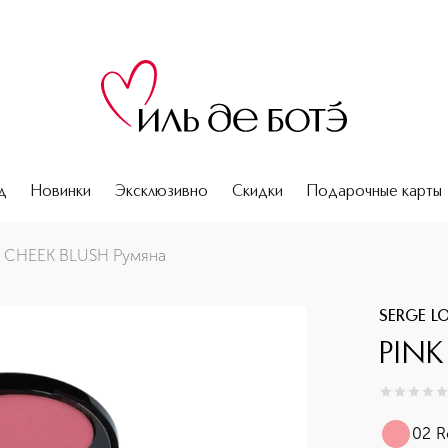
д
Новинки
Эксклюзивно
Скидки
Подарочные карты
N CHEEK BLUSH Румяна
SERGE LO
PINK
0
из
5
0
02 