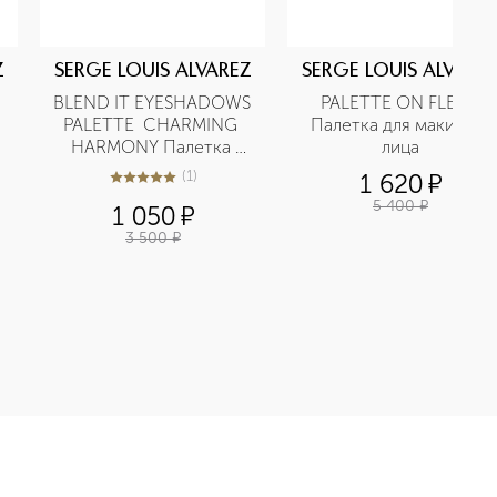
Z
SERGE LOUIS ALVAREZ
SERGE LOUIS ALVARE
BLEND IT EYESHADOWS 
PALETTE ON FLEEK 
PALETTE  CHARMING 
Палетка для макияжа 
HARMONY Палетка 
лица
теней
(
1
)
1 620
¤
5
из
5
1
5 400
¤
1 050
¤
3 500
¤
а приобретайте в нашем интернет-магазине. Действую скидки