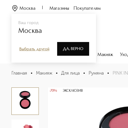
Москва
Магазины
Покупателям
Ваш город
Москва
ДА, ВЕРНО
Выбрать другой
Каталог
Бренды
Парфюмерия
Макияж
Ухо
PINK IN CHEEK BLUSH Румяна
Главная
•
Макияж
•
Для лица
•
Румяна
•
PINK I
Описание
Характеристики
-70%
ЭКСКЛЮЗИВ