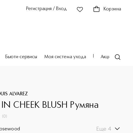
Регистрация / Вход
Корзина
Бьюти-сервисы
Моя система ухода
Акции
Театр
UIS ALVAREZ
 IN CHEEK BLUSH Румяна
(
0
)
Еще 4
Rosewood