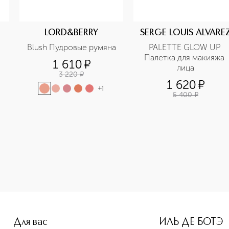
LORD&BERRY
SERGE LOUIS ALVARE
Blush Пудровые румяна
PALETTE GLOW UP 
Палетка для макияжа 
1 610
¤
лица
3 220
¤
1 620
¤
+
1
5 400
¤
-height: 107%; color: #00b0f0;">PINK IN CHEEK BLUSH Румян
Для вас
ИЛЬ ДЕ БОТЭ