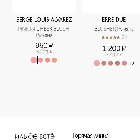
SERGE LOUIS ALVAREZ
ERRE DUE
PINK IN CHEEK BLUSH 
BLUSHER Румяна
Румяна
(
2
)
5
из
5
2
960
¤
1 200
¤
3 200
¤
2 400
¤
+
3
<p class="MsoNormal"><span style="font-size: 12.0pt; line
Горячая линия