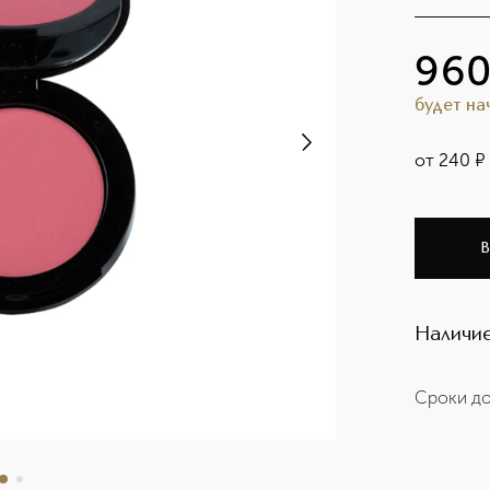
96
будет н
от
240
¤
В
Наличие
Сроки до