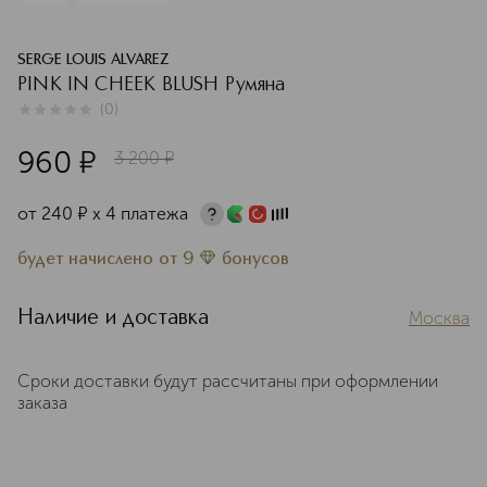
SERGE LOUIS ALVAREZ
PINK IN CHEEK BLUSH Румяна
(
0
)
0
из
5
0
960
¤
3 200
¤
от
240
¤
х 4 платежа
будет начислено
от
9
бонусов
Наличие и доставка
Москва
Сроки доставки будут рассчитаны при оформлении
заказа