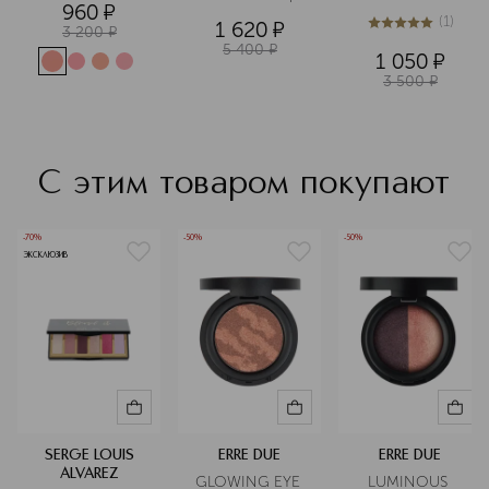
960
¤
CHARMING 
(
1
)
1 620
¤
HARMONY 
3 200
¤
5
из
5
1
Палетка теней
5 400
¤
1 050
¤
3 500
¤
С этим товаром покупают
-70%
-50%
-50%
ЭКСКЛЮЗИВ
SERGE LOUIS
ERRE DUE
ERRE DUE
ALVAREZ
GLOWING EYE 
LUMINOUS 