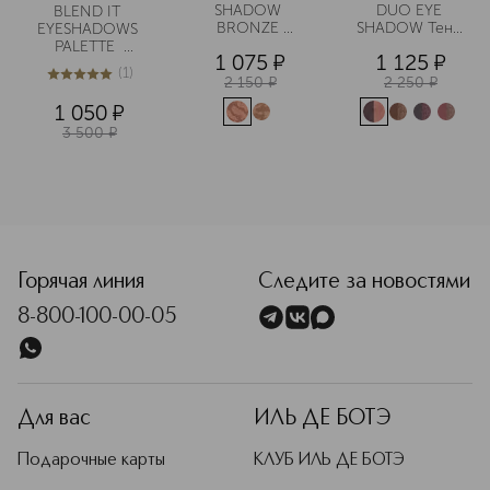
SHADOW 
DUO EYE 
BLEND IT 
BRONZE 
SHADOW Тени 
EYESHADOWS 
EDITION Тени 
для век с 
PALETTE  
1 075
¤
1 125
¤
для век с 
эффектом 
CHARMING 
(
1
)
эффектом 
сияния
HARMONY 
2 150
¤
2 250
¤
5
из
5
1
сияния
Палетка теней
1 050
¤
3 500
¤
<p class="MsoNormal"><span style="font-size: 12.0pt; line
Горячая линия
Следите за новостями
8-800-100-00-05
Для вас
ИЛЬ ДЕ БОТЭ
Подарочные карты
КЛУБ ИЛЬ ДЕ БОТЭ