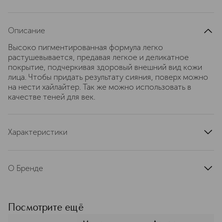
Описание
Высоко пигментированная формула легко
растушевывается, предавая легкое и деликатное
покрытие, подчеркивая здоровый внешний вид кожи
лица. Чтобы придать результату сияния, поверх можно
на нести хайлайтер. Так же можно использовать в
качестве теней для век.
Характеристики
артикул
50504-1
О Бренде
Serge Louis Alvarez –– французский
профессиональный бренд
декоративной косметики,
Посмотрите ещё
основанный в 1992 году Сержем Луи