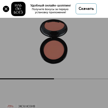
Оригинал 💯 PINK IN CHEEK BLUSH Румяна купить
Удобный онлайн-шоппинг
Скачать
в интернет магазине ИЛЬ ДЕ БОТЭ с доставкой.
Получите бонусы за первую 
установку приложения!
PINK IN CHEEK BLUSH Румяна
Описание
Характеристики
-70%
ЭКСКЛЮЗИВ