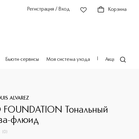
Регистрация / Вход
Корзина
Бьюти-сервисы
Моя система ухода
Акции
Театр
UIS ALVAREZ
D FOUNDATION Тональный
ва-флюид
(
0
)