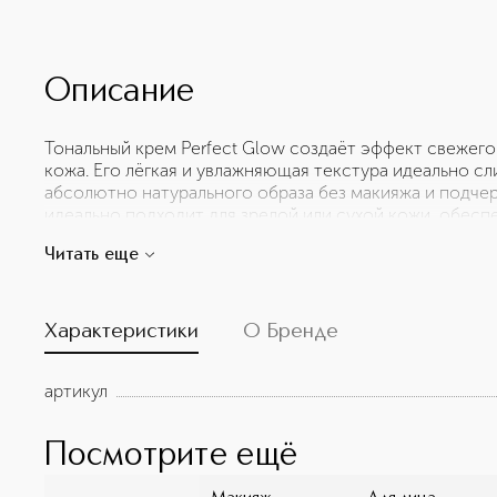
Описание
Тональный крем Perfect Glow создаёт эффект свежего
кожа. Его лёгкая и увлажняющая текстура идеально сл
абсолютно натурального образа без макияжа и подче
идеально подходит для зрелой или сухой кожи, обес
придавая лицу лёгкий, светлый оттенок. С этим кремо
Читать еще
безупречно естественно, сиять здоровьем и молодост
Характеристики
О Бренде
артикул
Посмотрите ещё