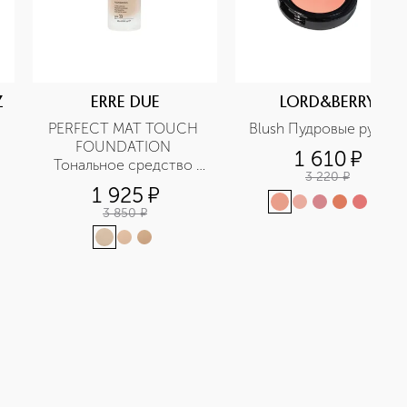
Z
ERRE DUE
LORD&BERRY
PERFECT MAT TOUCH 
Blush Пудровые румяна
FOUNDATION 
1 610
¤
Тональное средство 
3 220
¤
матирующее 
1 925
¤
+
1
3 850
¤