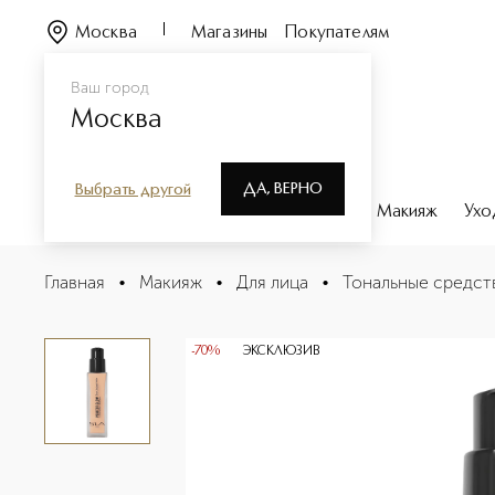
Москва
Магазины
Покупателям
Ваш город
Москва
ДА, ВЕРНО
Выбрать другой
Каталог
Бренды
Парфюмерия
Макияж
Ухо
FLUID FOUNDATION Тональный основа-флюид
Главная
•
Макияж
•
Для лица
•
Тональные средст
Описание
Характеристики
-70%
ЭКСКЛЮЗИВ