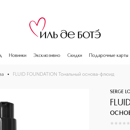
д
Новинки
Эксклюзивно
Скидки
Подарочные карты
ва
•
FLUID FOUNDATION Тональный основа-флюид
SERGE LO
FLUI
осно
0
из
5
0