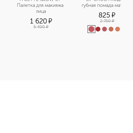
Палетка для макияжа 
губная помада матовая
лица
825
¤
1 620
¤
2 750
¤
5 400
¤
+
1
ный основа-флюид приобретайте в нашем интернет-магазине. 
Э