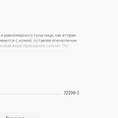
 и равномерного тона лица, как вторая
ивается с кожей, оставляя впечатление
ркивая ваше природное сияние. Он
печивая необходимое увлажнение и
м ваша кожа будет выглядеть
ью в течение всего дня.
72106-1