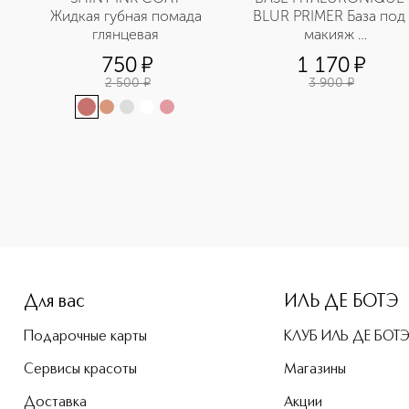
Жидкая губная помада 
BLUR PRIMER База под 
глянцевая 
макияж 
разглаживающая
750
¤
1 170
¤
2 500
¤
3 900
¤
e-height: 107%; color: #00b0f0;">FLUID FOUNDATION Тональ
Для вас
ИЛЬ ДЕ БОТЭ
Подарочные карты
КЛУБ ИЛЬ ДЕ БОТ
Сервисы красоты
Магазины
Доставка
Акции