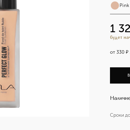
Pink
1 3
будет н
от
330
¤
В
Наличие
Сроки до