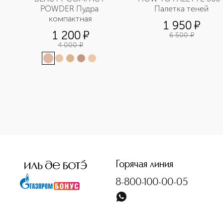
POWDER Пудра 
Палетка теней
компактная
1 950
¤
1 200
¤
6 500
¤
4 000
¤
<p class="MsoNormal"><span style="font-size: 12.0pt; lin
Горячая линия
8-800-100-00-05