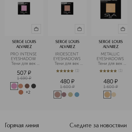
экологически чистые материалы для
упаковки и активно участвует в
различных экологических проектах.
Подробнее
SERGE LOUIS
SERGE LOUIS
SERGE LOUIS
ALVAREZ
ALVAREZ
ALVAREZ
PRO INTENSE 
IRIDESCENT 
METALLIC 
EYESHADOW 
EYESHADOWS 
EYESHADOWS 
Тени для век 
Тени для век 
Тени для век 
рефил 
рефил с 
рефил металлик 
(
1
)
(
1
)
507
¤
эффектом 
5
из
5
1
5
из
5
1
сияния 
1 690
¤
480
¤
480
¤
1 600
¤
1 600
¤
+
2
<p class="MsoNormal"><span style="font-size: 12.0pt; lin
Горячая линия
Следите за новостями