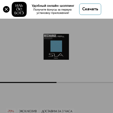
Оригинал 💯 IRIDESCENT EYESHADOWS Тени для
Удобный онлайн-шоппинг
Скачать
век рефил с эффектом сияния купить в интернет
Получите бонусы за первую 
установку приложения!
магазине ИЛЬ ДЕ БОТЭ с доставкой.
IRIDESCENT EYESHADOWS Тени для век рефил с эффекто
Описание
Характеристики
-70%
ЭКСКЛЮЗИВ
ДОСТАВИМ ЗА 3 ЧАСА