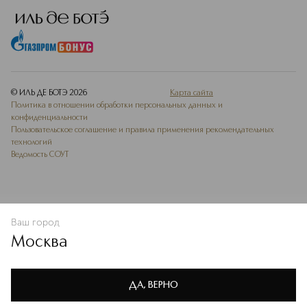
© ИЛЬ ДЕ БОТЭ
2026
Карта сайта
Политика в отношении обработки персональных данных и
конфиденциальности
Пользовательское соглашение и правила применения рекомендательных
технологий
Ведомость СОУТ
Ваш город
В КОРЗИНУ
КУПИТЬ СЕЙЧАС
Москва
Мы используем cookie-файлы и сервисы веб-аналитики. Они
необходимы для улучшения работы сайта. Подробнее –
OK
в
Политике конфиденциальности
ДА, ВЕРНО