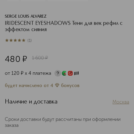
SERGE LOUIS ALVAREZ
IRIDESCENT EYESHADOWS Тени для век рефил с
эффектом сияния
(
1
)
5
из
5
1
480
¤
1 600
¤
от
120
¤
х 4 платежа
будет начислено
от
4
бонусов
Наличие и доставка
Москва
Сроки доставки будут рассчитаны при оформлении
заказа