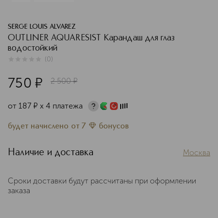
SERGE LOUIS ALVAREZ
OUTLINER AQUARESIST Карандаш для глаз
водостойкий
(
0
)
0
из
5
0
750
¤
2 500
¤
от
187
¤
х 4 платежа
будет начислено
от
7
бонусов
Наличие и доставка
Москва
Сроки доставки будут рассчитаны при оформлении
заказа