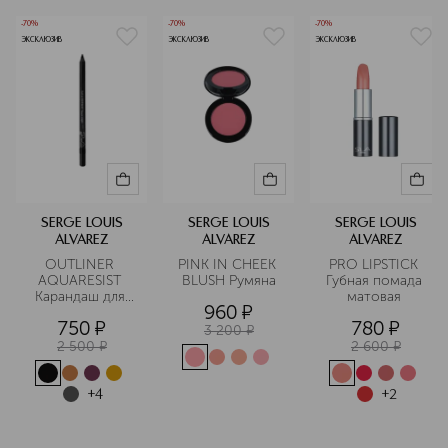
отличающуюся инновационными
-70%
-70%
-70%
решениями в составах и упаковках,
ЭКСКЛЮЗИВ
ЭКСКЛЮЗИВ
ЭКСКЛЮЗИВ
включая тональные средства, пудры,
тени для век, помады и многое
другое. Бренд использует
экологически чистые материалы для
упаковки и активно участвует в
различных экологических проектах.
Подробнее
SERGE LOUIS
SERGE LOUIS
SERGE LOUIS
ALVAREZ
ALVAREZ
ALVAREZ
OUTLINER 
PINK IN CHEEK 
PRO LIPSTICK 
AQUARESIST 
BLUSH Румяна
Губная помада 
Карандаш для 
матовая 
960
¤
глаз 
750
¤
780
¤
водостойкий 
3 200
¤
2 500
¤
2 600
¤
+
4
+
2