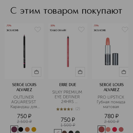
С этим товаром покупают
-70%
-50%
-70%
ЭКСКЛЮЗИВ
ТОЛЬКО ОНЛАЙН
ЭКСКЛЮЗИВ
SERGE LOUIS
ERRE DUE
SERGE LOUIS
ALVAREZ
ALVAREZ
SILKY PREMIUM 
EYE DEFINER 
OUTLINER 
PRO LIPSTICK 
24HRS 
AQUARESIST 
Губная помада 
Карандаш для 
Карандаш для 
матовая 
(
2
)
глаз стойкий
глаз 
4.5
из
5
2
750
¤
780
¤
водостойкий 
750
¤
2 500
¤
2 600
¤
1 500
¤