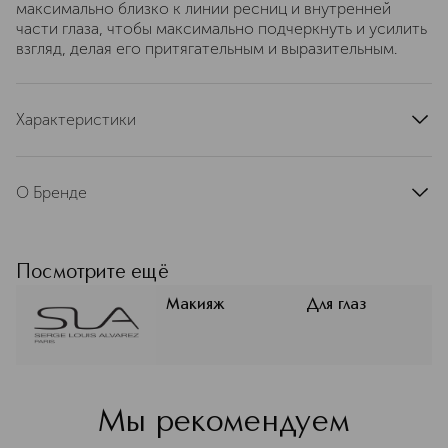
максимально близко к линии ресниц и внутренней
части глаза, чтобы максимально подчеркнуть и усилить
взгляд, делая его притягательным и выразительным.
Характеристики
артикул
10157-1
О Бренде
Serge Louis Alvarez –– французский
профессиональный бренд
декоративной косметики,
Посмотрите ещё
основанный в 1992 году Сержем Луи
Альваресом, мастером макияжа с
Макияж
Для глаз
международным опытом. Бренд
быстро стал популярным среди
профессионалов благодаря качеству
и эффективности своей продукции,
которую часто используют в
Мы рекомендуем
фотосессиях и на подиумах. SLA
предлагает косметику,