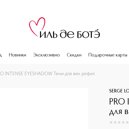
д
Новинки
Эксклюзивно
Скидки
Подарочные карты
O INTENSE EYESHADOW Тени для век рефил
SERGE LO
PRO 
для 
0
из
5
0