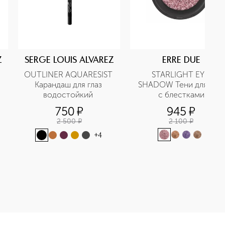
Z
SERGE LOUIS ALVAREZ
ERRE DUE
OUTLINER AQUARESIST 
STARLIGHT EYE 
Карандаш для глаз 
SHADOW Тени для век 
водостойкий 
с блестками
750
¤
945
¤
2 500
¤
2 100
¤
+
4
ни для век рефил приобретайте в нашем интернет-магазине.