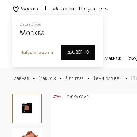
Москва
Магазины
Покупателям
Ваш город
Москва
ДА, ВЕРНО
Выбрать другой
Каталог
Бренды
Парфюмерия
Макияж
Ухо
PRO INTENSE EYESHADOW Тени для век рефил
Главная
•
Макияж
•
Для глаз
•
Тени для век
•
PR
Описание
Характеристики
-70%
ЭКСКЛЮЗИВ