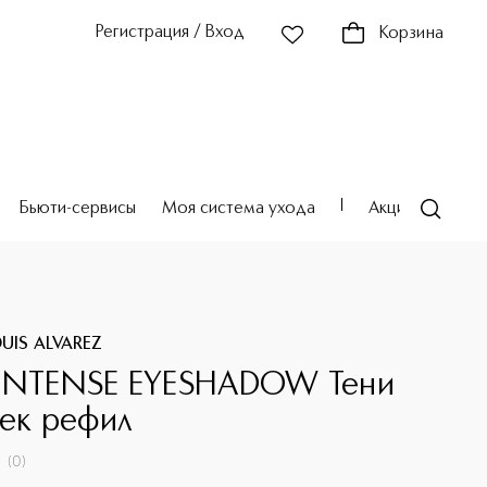
Регистрация / Вход
Корзина
Бьюти-сервисы
Моя система ухода
Акции
Театр
UIS ALVAREZ
INTENSE EYESHADOW Тени
век рефил
(
0
)