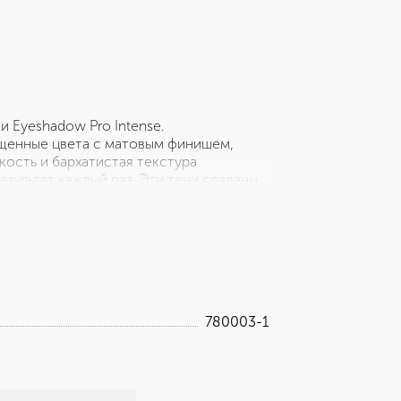
 Eyeshadow Pro Intense.
щенные цвета с матовым финишем,
кость и бархатистая текстура
зультат каждый раз. Эти тени созданы
ойкий цвет, который не смазывается и
ищет яркие тени профессионального
780003-1