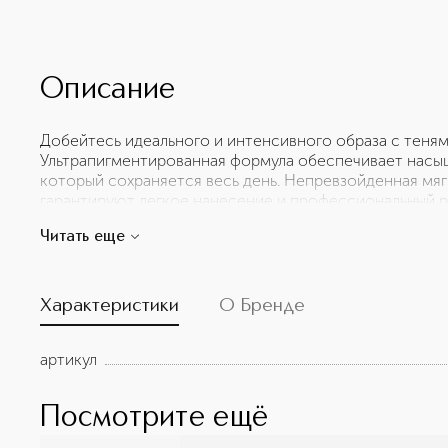
Описание
Добейтесь идеального и интенсивного образа с тенями
Ультрапигментированная формула обеспечивает насы
который сохраняется весь день. Непревзойденная мяг
гарантируют легкое нанесение и профессиональный ре
для долгого ношения и обеспечивают интенсивный, ст
Читать еще
выглядит безупречно. Идеальный выбор для тех, кто 
качества с исключительной стойкостью.
Характеристики
О Бренде
артикул
Посмотрите ещё