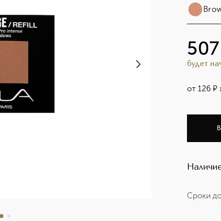
Bro
507
будет н
от
126
¤
В
Наличие
Сроки до