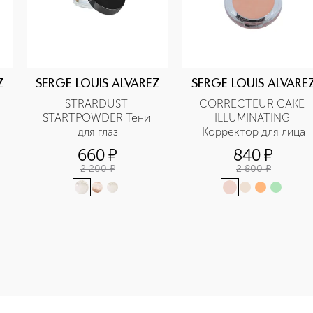
Z
SERGE LOUIS ALVAREZ
SERGE LOUIS ALVARE
STRARDUST 
CORRECTEUR CAKE 
STARTPOWDER Тени 
ILLUMINATING 
для глаз
Корректор для лица
660
¤
840
¤
2 200
¤
2 800
¤
e-height: 107%; color: #00b0f0;">PRO INTENSE EYESHADOW Те