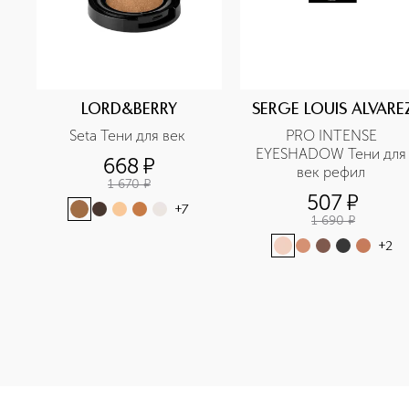
LORD&BERRY
SERGE LOUIS ALVARE
Seta Тени для век 
PRO INTENSE 
EYESHADOW Тени для 
668
¤
век рефил 
1 670
¤
507
¤
+
7
1 690
¤
+
2
<p class="MsoNormal"><span style="font-size: 12.0pt; lin