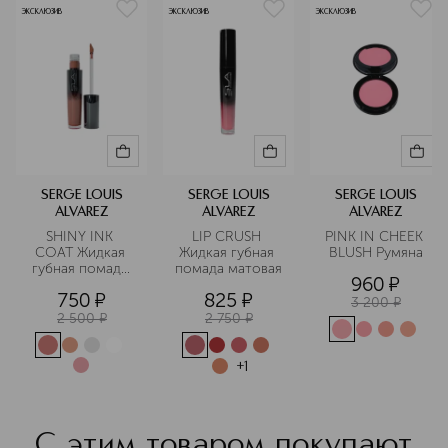
решениями в составах и упаковках,
ЭКСКЛЮЗИВ
ЭКСКЛЮЗИВ
ЭКСКЛЮЗИВ
включая тональные средства, пудры,
тени для век, помады и многое
другое. Бренд использует
экологически чистые материалы для
упаковки и активно участвует в
различных экологических проектах.
Подробнее
SERGE LOUIS
SERGE LOUIS
SERGE LOUIS
ALVAREZ
ALVAREZ
ALVAREZ
SHINY INK 
LIP CRUSH 
PINK IN CHEEK 
COAT Жидкая 
Жидкая губная 
BLUSH Румяна
губная помада 
помада матовая
960
¤
глянцевая 
750
¤
825
¤
3 200
¤
2 500
¤
2 750
¤
+
1
С этим товаром покупают