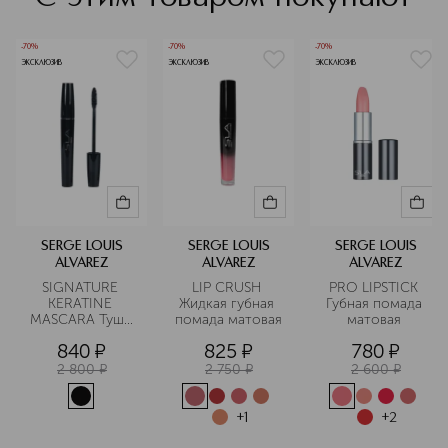
-70%
-70%
-70%
ЭКСКЛЮЗИВ
ЭКСКЛЮЗИВ
ЭКСКЛЮЗИВ
SERGE LOUIS
SERGE LOUIS
SERGE LOUIS
ALVAREZ
ALVAREZ
ALVAREZ
SIGNATURE 
LIP CRUSH 
PRO LIPSTICK 
KERATINE 
Жидкая губная 
Губная помада 
MASCARA Тушь 
помада матовая
матовая 
для ресниц с 
840
¤
825
¤
780
¤
кератином 
водостойкая
2 800
¤
2 750
¤
2 600
¤
+
1
+
2