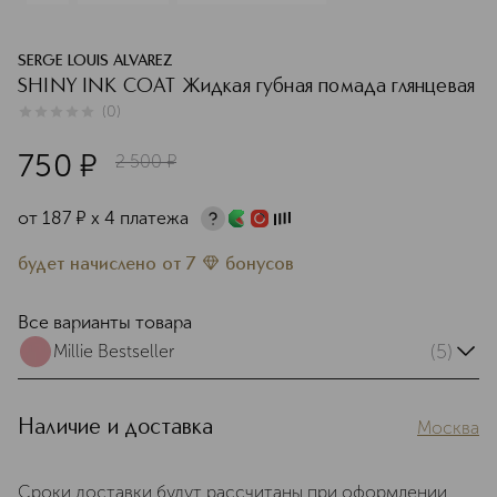
SERGE LOUIS ALVAREZ
SHINY INK COAT Жидкая губная помада глянцевая
(
0
)
0
из
5
0
750
¤
2 500
¤
от
187
¤
х 4 платежа
будет начислено
от
7
бонусов
Все варианты товара
(5)
Millie Bestseller
Наличие и доставка
Москва
Сроки доставки будут рассчитаны при оформлении