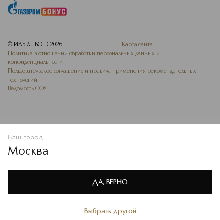
© ИЛЬ ДЕ БОТЭ
2026
Карта сайта
Политика в отношении обработки персональных данных и
конфиденциальности
Пользовательское соглашение и правила применения рекомендательных
технологий
Ведомость СОУТ
Ваш город
В КОРЗИНУ
КУПИТЬ СЕЙЧАС
Москва
Мы используем cookie-файлы и сервисы веб-аналитики. Они
необходимы для улучшения работы сайта. Подробнее –
OK
в
Политике конфиденциальности
ДА, ВЕРНО
Выбрать другой
Главная
Каталог
Избранное
Профиль
Корзина