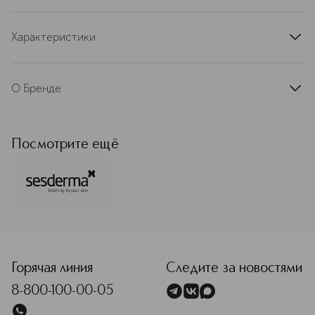
Характеристики
артикул
40002545-1SSD
О Бренде
Sesderma — испанская
дерматологическая лаборатория,
основанная в 1989 году в Валенсии
Посмотрите ещё
доктором Габриэлем Серрано
Санмигелем, всемирно известным
дерматологом. Компания — ведущий
производитель профессиональной
дерматокосметики,
специализируется на разработке и
<p class="MsoNormal"><span style="font-size: 12.0pt; lin
выпуске инновационных
нанотехнологичных продуктов, в
том числе нутрицевтиков.
Горячая линия
Следите за новостями
Подробнее
8-800-100-00-05