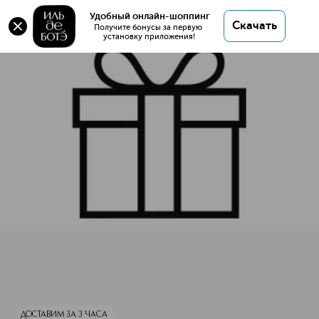
Оригинал 💯 HIDRADERM HYAL Сыворотка
Удобный онлайн-шоппинг
Скачать
липосомальная с гиалуроновой кислотой (2мл)
Получите бонусы за первую 
установку приложения!
купить в интернет магазине ИЛЬ ДЕ БОТЭ с
доставкой.
HIDRADERM HYAL Сыворотка липосомальная с гиалуронов
Описание
Характеристики
ДОСТАВИМ ЗА 3 ЧАСА