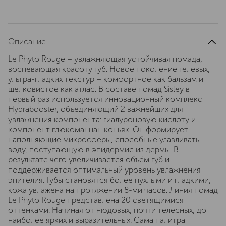
Описание
Le Phyto Rouge – увлажняющая устойчивая помада,
воспевающая красоту губ. Новое поколение гелевых,
ультра-гладких текстур – комфортное как бальзам и
шелковистое как атлас. В составе помад Sisley в
первый раз используется инновационный комплекс
Hydrabooster, объединяющий 2 важнейших для
увлажнения компонента: гиалуроновую кислоту и
компонент глюкоманнан коньяк. Он формирует
наполняющие микросферы, способные улавливать
воду, поступающую в эпидермис из дермы. В
результате чего увеличивается объём губ и
поддерживается оптимальный уровень увлажнения
эпителия. Губы становятся более пухлыми и гладкими,
кожа увлажена на протяжении 8-ми часов. Линия помад
Le Phyto Rouge представлена 20 светящимися
оттенками. Начиная от нюдовых, почти телесных, до
наиболее ярких и выразительных. Сама палитра