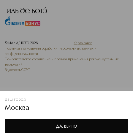
© ИЛЬ ДЕ БОТЭ
2026
Карта сайта
Политика в отношении обработки персональных данных и
конфиденциальности
Пользовательское соглашение и правила применения рекомендательных
технологий
Ведомость СОУТ
Ваш город
В КОРЗИНУ
КУПИТЬ СЕЙЧАС
Москва
Мы используем cookie-файлы и сервисы веб-аналитики. Они
необходимы для улучшения работы сайта. Подробнее –
OK
в
Политике конфиденциальности
ДА, ВЕРНО