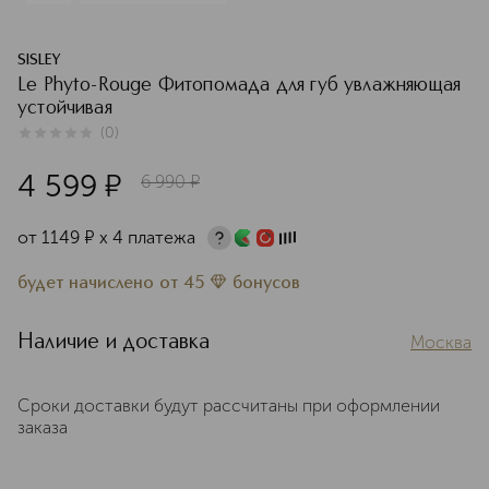
SISLEY
Le Phyto-Rouge Фитопомада для губ увлажняющая
устойчивая
(
0
)
0
из
5
0
4 599
¤
6 990
¤
от
1149
¤
х 4 платежа
будет начислено
от
45
бонусов
Наличие и доставка
Москва
Сроки доставки будут рассчитаны при оформлении
заказа