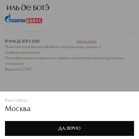
© ИЛЬ ДЕ БОТЭ
2026
Карта сайта
Политика в отношении обработки персональных данных и
конфиденциальности
Пользовательское соглашение и правила применения рекомендательных
технологий
Ведомость СОУТ
Ваш город
В КОРЗИНУ
КУПИТЬ СЕЙЧАС
Москва
Мы используем cookie-файлы и сервисы веб-аналитики. Они
необходимы для улучшения работы сайта. Подробнее –
OK
в
Политике конфиденциальности
ДА, ВЕРНО