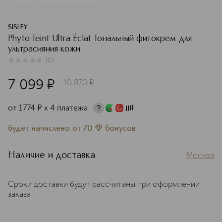
SISLEY
Phyto-Teint Ultra Éclat Тональный фитокрем для
ультрасияния кожи
(
0
)
0
из
5
0
7 099
¤
10 870
¤
от
1774
¤
х 4 платежа
будет начислено
от
70
бонусов
Наличие и доставка
Москва
Сроки доставки будут рассчитаны при оформлении
заказа