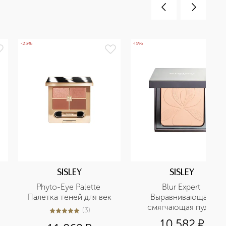
-25%
-15%
SISLEY
SISLEY
Phyto-Eye Palette 
Blur Expert 
Палетка теней для век
Выравнивающая 
смягчающая пудра
(
3
)
5
из
5
3
10 582
¤