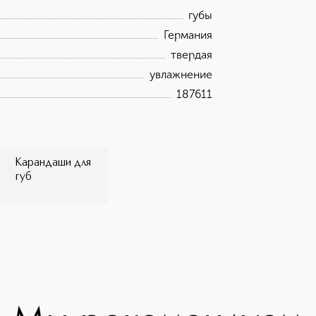
вара. Информация о технических
губы
е товара носит справочный характер и
ликации сведениях. Продукция прошла
Германия
нического регламента Таможенного
твердая
-косметической продукции».</p>
увлажнение
187611
Карандаши для
губ