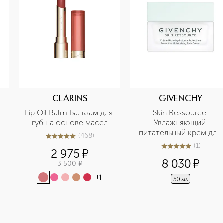
CLARINS
GIVENCHY
Lip Oil Balm Бальзам для 
Skin Ressource 
губ на основе масел
Увлажняющий 
питательный крем для 
(
468
)
4.9
из
5
468
лица
(
1
)
5
из
5
1
2 975
¤
8 030
¤
3 500
¤
+
1
50 мл