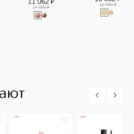
11 062
¤
12 450
¤
14 750
¤
пают
-25%
-25%