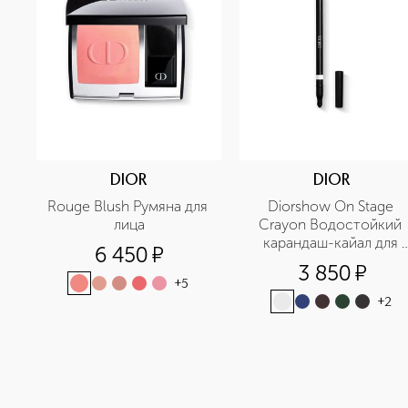
DIOR
DIOR
Rouge Blush Румяна для 
Diorshow On Stage 
лица
Crayon Водостойкий 
карандаш-кайал для 
6 450
¤
глаз
3 850
¤
+
5
+
2