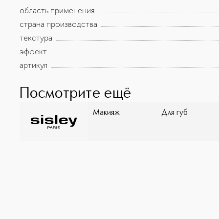
шести месяцев с даты оформления заказа данного то
область применения
характеристиках, комплекте поставки, и внешнем вид
основывается на последних доступных к моменту пуб
страна производства
процедуру оценки и соответствует требованиям Тех
текстура
союза ТР ТС 009/2011 «О безопасности парфюмерно
эффект
артикул
Посмотрите ещё
Макияж
Для губ