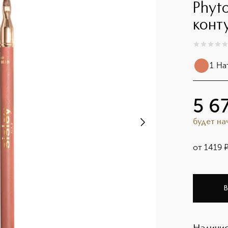
Phyt
конт
0
из
5
0
1 На
5 6
будет н
от
1419
В