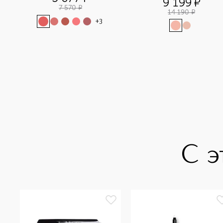
9 199
¤
7 570
¤
14 190
¤
+
3
С э