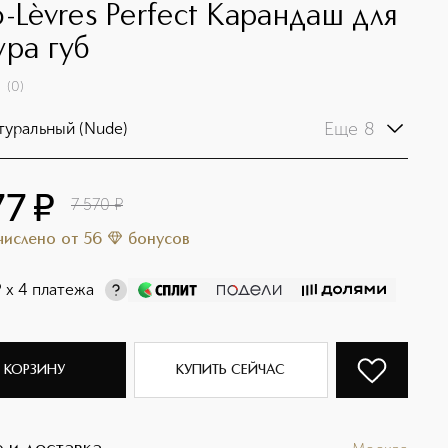
o-Lèvres Perfect Карандаш для
ура губ
(
0
)
Еще 8
туральный (Nude)
77
¤
7 570
¤
ачислено
от
56
бонусов
¤
х 4 платежа
 КОРЗИНУ
КУПИТЬ СЕЙЧАС