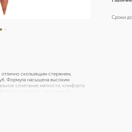
Наличие
Сроки до
и отлично скользящим стержнем,
губ. Формула насыщена высоким
льное сочетание мягкости, комфорта
 Корпус карандаша, изысканный и
на конце карандаша позволяет наносить
равлять его в любой момент; губная
полномоченный представитель
, г. Москва, Чистопрудный б-р, д.17,
Я, ПАРИЖ, АВЕНЮ ДЕ ФРИДЛАНД, 3,
е товара, но составляет не менее