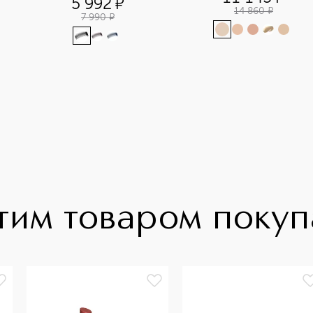
5 992
¤
14 860
¤
7 990
¤
тим товаром поку