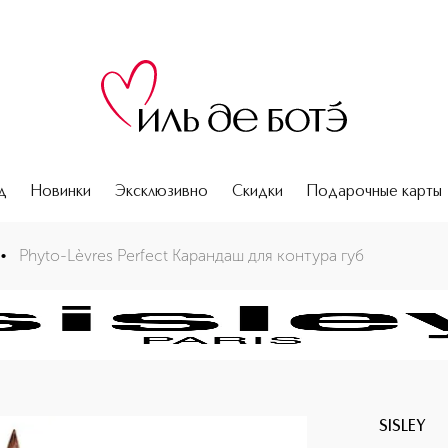
д
Новинки
Эксклюзивно
Скидки
Подарочные карты
•
Phyto-Lèvres Perfect Карандаш для контура губ
SISLEY