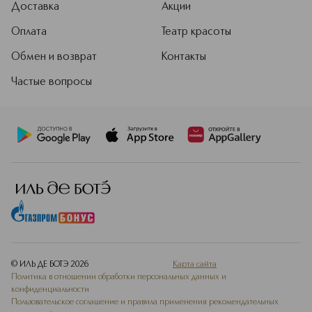
Доставка
Акции
позволяют Sisley создавать
исключительные по качеству и
Оплата
Театр красоты
эффективности средства для
женщин и мужчин. Сегодня Sisley –
Обмен и возврат
Контакты
один из самых престижных брендов
в мире селективной косметики.
Частые вопросы
Подробнее
© ИЛЬ ДЕ БОТЭ
2026
Карта сайта
Политика в отношении обработки персональных данных и
конфиденциальности
Пользовательское соглашение и правила применения рекомендательных