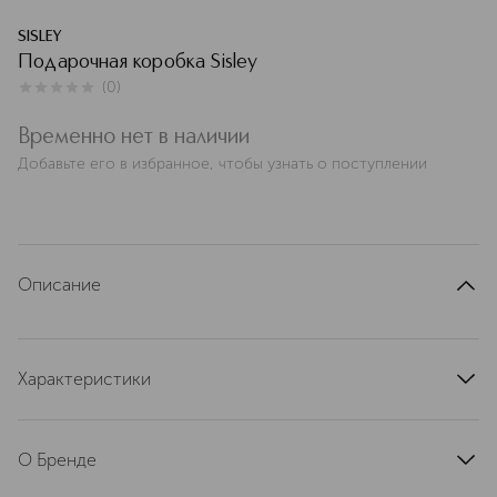
SISLEY
Подарочная коробка Sisley
(
0
)
0
из
5
0
Временно нет в наличии
Добавьте его в избранное, чтобы узнать о поступлении
Описание
Характеристики
артикул
SISL0172
О Бренде