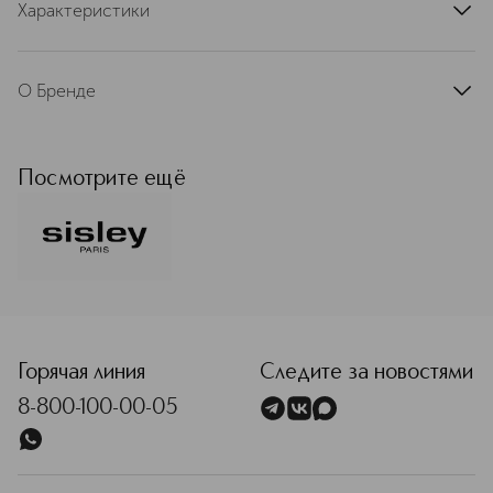
Характеристики
артикул
694640SIS
О Бренде
Французская компания Sisley была
основана в 1976 году графом
Юбером д’Орнано и его женой
Посмотрите ещё
Изабель. До сих пор Sisley остается
семейным предприятием, и разные
поколения д’Орнано вносят свой
вклад в его историю. В основе
философии бренда лежит принцип
фитокосметологии. Ученые
<p class="MsoNormal"><span style="font-size: 12.0pt; line
лабораторий Sisley используют
самые эффективные натуральные
экстракты и создают формулы,
Горячая линия
Следите за новостями
которые помогают сохранить
8-800-100-00-05
молодость и красоту кожи. В
каталоге представлены средства для
ухода за лицом и телом,
солнцезащитные средства,