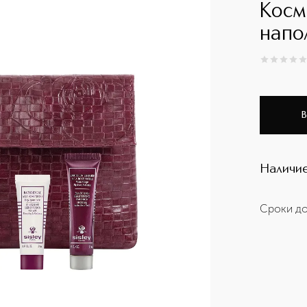
Косм
напо
0
из
5
0
В
Наличие
Сроки до