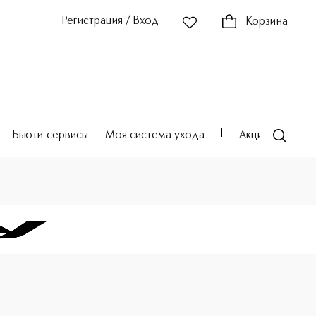
Регистрация / Вход
Корзина
Бьюти-сервисы
Моя система ухода
Акции
Театр