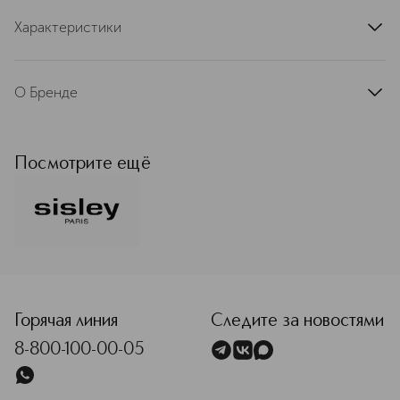
Характеристики
артикул
350708SIS
О Бренде
Французская компания Sisley была
основана в 1976 году графом
Юбером д’Орнано и его женой
Посмотрите ещё
Изабель. До сих пор Sisley остается
семейным предприятием, и разные
поколения д’Орнано вносят свой
вклад в его историю. В основе
философии бренда лежит принцип
фитокосметологии. Ученые
<p class="MsoNormal"><span style="font-size: 12.0pt; line
лабораторий Sisley используют
самые эффективные натуральные
экстракты и создают формулы,
Горячая линия
Следите за новостями
которые помогают сохранить
8-800-100-00-05
молодость и красоту кожи. В
каталоге представлены средства для
ухода за лицом и телом,