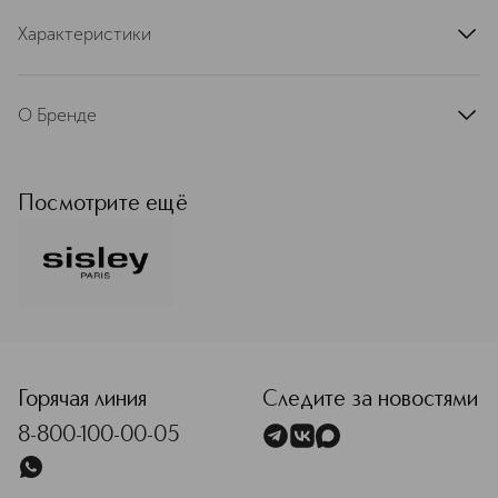
Характеристики
артикул
662351SIS
О Бренде
Французская компания Sisley была
основана в 1976 году графом
Юбером д’Орнано и его женой
Посмотрите ещё
Изабель. До сих пор Sisley остается
семейным предприятием, и разные
поколения д’Орнано вносят свой
вклад в его историю. В основе
философии бренда лежит принцип
фитокосметологии. Ученые
<p class="MsoNormal"><span style="font-size: 12.0pt; line
лабораторий Sisley используют
самые эффективные натуральные
экстракты и создают формулы,
Горячая линия
Следите за новостями
которые помогают сохранить
8-800-100-00-05
молодость и красоту кожи. В
каталоге представлены средства для
ухода за лицом и телом,