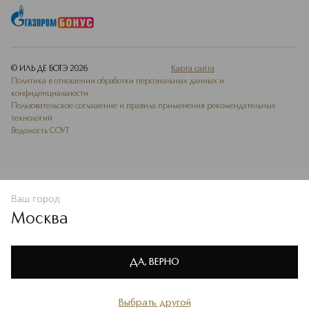
© ИЛЬ ДЕ БОТЭ
2026
Карта сайта
Политика в отношении обработки персональных данных и
конфиденциальности
Пользовательское соглашение и правила применения рекомендательных
технологий
Ведомость СОУТ
Ваш город
В КОРЗИНУ
КУПИТЬ СЕЙЧАС
Москва
Мы используем cookie-файлы и сервисы веб-аналитики. Они
необходимы для улучшения работы сайта. Подробнее –
OK
в
Политике конфиденциальности
ДА, ВЕРНО
Выбрать другой