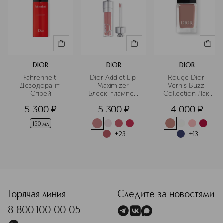
DIOR
DIOR
DIOR
Fahrenheit 
Dior Addict Lip 
Rouge Dior 
Дезодорант 
Maximizer 
Vernis Buzz 
Спрей
Блеск-плампер 
Collection Лак 
для губ
для ногтей
5 300
¤
5 300
¤
4 000
¤
150 мл
+
23
+
13
<p class="MsoNormal"><span style="font-size: 12.0pt; line
Горячая линия
Следите за новостями
8-800-100-00-05