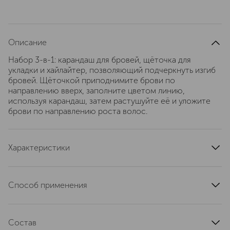
Описание
Набор 3-в-1: карандаш для бровей, щёточка для
укладки и хайлайтер, позволяющий подчеркнуть изгиб
бровей. Щёточкой приподнимите брови по
направлению вверх, заполните цветом линию,
используя карандаш, затем растушуйте её и уложите
брови по направлению роста волос.
Характеристики
область применения
брови
страна производства
Италия
Способ применения
текстура
твердая
Расчешите брови щеточкой сверху вниз, затем
эффект
укладка
подведите карандашом по контуру и заполните
артикул
Состав
187525
цветом, регулируя интенсивность цвета. По окончании