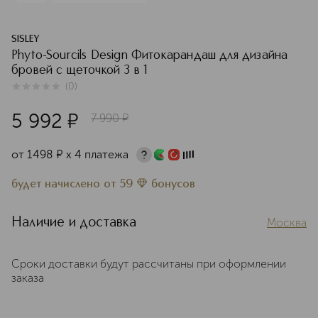
SISLEY
Phyto-Sourcils Design Фитокарандаш для дизайна
бровей с щеточкой 3 в 1
(
0
)
0
из
5
0
5 992
¤
7 990
¤
от
1498
¤
х 4 платежа
будет начислено
от
59
бонусов
Наличие и доставка
Москва
Сроки доставки будут рассчитаны при оформлении
заказа