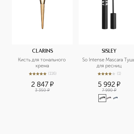
CLARINS
SISLEY
Кисть для тонального 
So Intense Mascara Тушь
крема
для ресниц
(
116
)
(
1
)
5
из
5
116
4
из
5
1
2 847
¤
5 992
¤
3 350
¤
7 990
¤