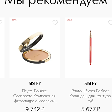
Мы рекомендуем
-25%
-25%
SISLEY
SISLEY
Phyto-Poudre 
Phyto-Lèvres Perfect 
Compacte Компактная 
Карандаш для контура 
фитопудра с маслами 
губ
какао, купуасу и манго
9 742
¤
5 677
¤