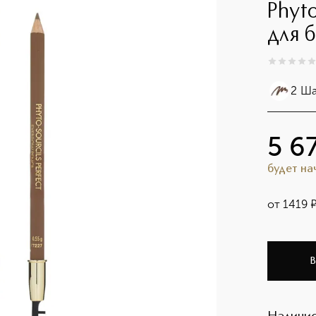
Phyt
для 
0
из
5
0
2 Ша
5 6
будет н
от
1419
В