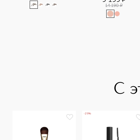
14 190
¤
С э
-25%