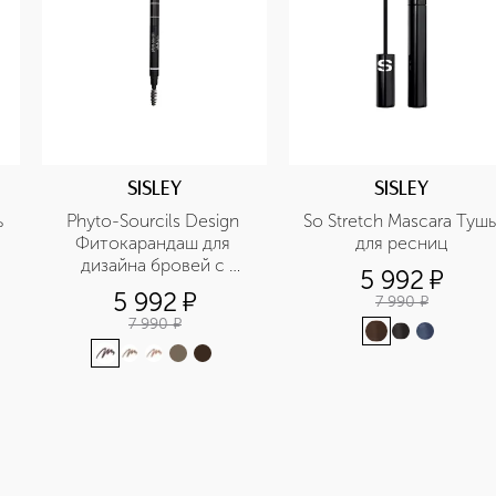
SISLEY
SISLEY
 
Phyto-Sourcils Design 
So Stretch Mascara Тушь 
Фитокарандаш для 
для ресниц
дизайна бровей с 
5 992
¤
щеточкой 3 в 1
5 992
¤
7 990
¤
7 990
¤