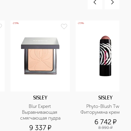
-25%
-25%
SISLEY
SISLEY
Blur Expert 
Phyto-Blush Twist 
Выравнивающая 
Фиторумяна кремовые
смягчающая пудра
6 742
¤
9 337
¤
8 990
¤