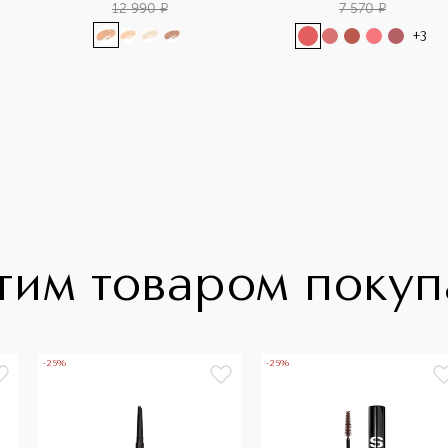
12 990
¤
7 570
¤
+
3
тим товаром поку
-25%
-25%