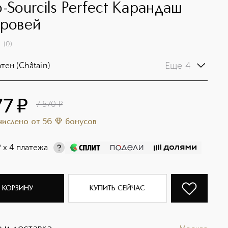
o-Sourcils Perfect Карандаш
бровей
(
0
)
Еще 4
тен (Châtain)
77
¤
7 570
¤
ачислено
от
56
бонусов
¤
х 4 платежа
 КОРЗИНУ
КУПИТЬ СЕЙЧАС