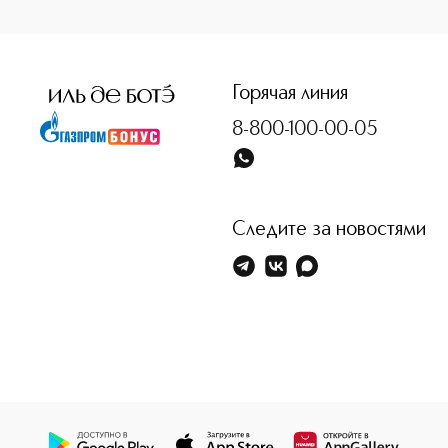
<p class="MsoNormal"><span style="font-size: 12.0pt; line
Горячая линия
8-800-100-00-05
Следите за новостями