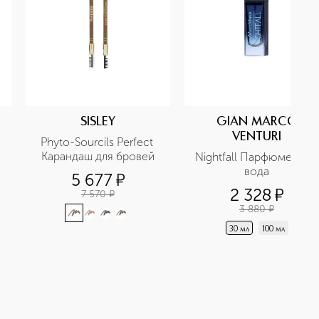
SISLEY
GIAN MARCO
VENTURI
Phyto-Sourcils Perfect 
Карандаш для бровей
Nightfall Парфюмерная 
вода
5 677
¤
2 328
¤
7 570
¤
3 880
¤
30 мл
100 мл