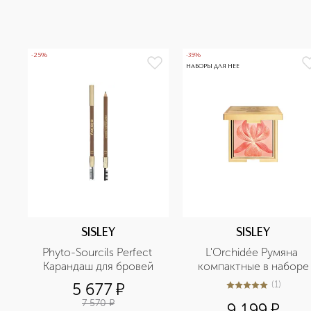
-25%
-35%
НАБОРЫ ДЛЯ НЕЕ
SISLEY
SISLEY
Phyto-Sourcils Perfect 
L'Orchidée Румяна 
Карандаш для бровей
компактные в наборе
(
1
)
5 677
¤
5
из
5
1
7 570
¤
9 199
¤