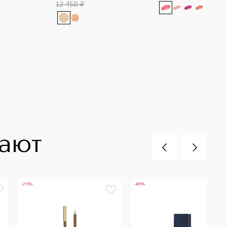
12 450
¤
пают
-25%
-40%