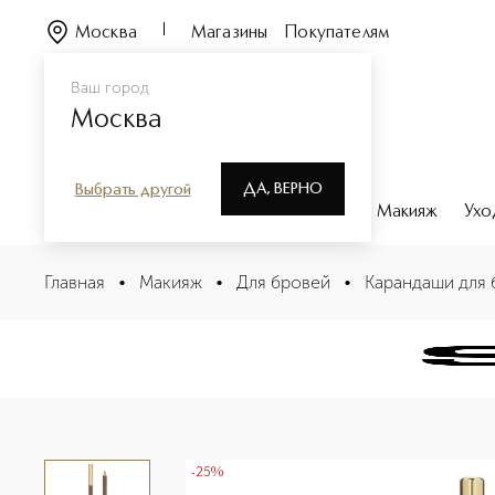
Москва
Магазины
Покупателям
Ваш город
Москва
ДА, ВЕРНО
Выбрать другой
Каталог
Бренды
Парфюмерия
Макияж
Ухо
Phyto-Sourcils Perfect Карандаш для бровей
Главная
•
Макияж
•
Для бровей
•
Карандаши для 
Описание
Характеристики
-25%