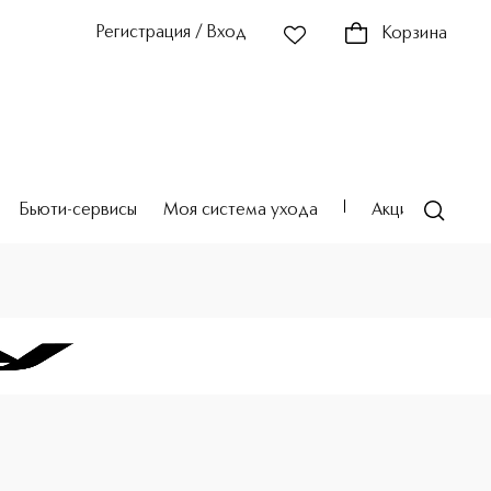
Регистрация / Вход
Корзина
Бьюти-сервисы
Моя система ухода
Акции
Театр